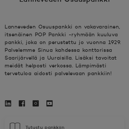
Lanneveden Osuuspankki on vakavarainen,
itsenäinen POP Pankki -ryhmään kuuluva
pankki, joka on perustettu jo vuonna 1929.
Palvelemme Sinua kahdessa konttorissa
Saarijärvellä ja Uuraisilla. Lisäksi tavoitat
meidät helposti verkossa. Lämpimästi
tervetuloa aidosti palvelevaan pankkiin!
Linkedin
Avautuu uuteen ikkunaan.
Facebook
Avautuu uuteen ikkunaan.
Instagram
Avautuu uuteen ikkunaan.
YouTube
Avautuu uuteen ikkunaan.
Tutustu pankkiin