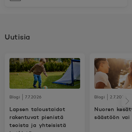
Uutisia
Blogi
7.7.2026
Blogi
2.7.2026
Lapsen taloustaidot
Nuoren kesät
rakentuvat pienistä
säästöön vai
teoista ja yhteisistä