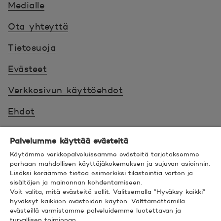
Medialle
Ota yhteyttä
Tietosuoja
Evästeet
Verkkosivun käyttöehdot
Ehdot
Turvallinen asiointi
Palvelumme käyttää evästeitä
Saavutettavuus
Käytämme verkkopalveluissamme evästeitä tarjotaksemme
parhaan mahdollisen käyttäjäkokemuksen ja sujuvan asioinnin.
Lisäksi keräämme tietoa esimerkiksi tilastointia varten ja
Hyödyllistä tietää
sisältöjen ja mainonnan kohdentamiseen.
Voit valita, mitä evästeitä sallit. Valitsemalla ”Hyväksy kaikki”
© 2026 POP Pankki,
Hevosenkenkä 3, 02600
hyväksyt kaikkien evästeiden käytön. Välttämättömillä
evästeillä varmistamme palveluidemme luotettavan ja
ESPOO
turvallisen toiminnan.