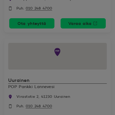
Puh.
010 248 4700
Ota yhteyttä
Varaa aika
Avautuu uutee
Uurainen
POP Pankki Lannevesi
Virastotie 2, 41230 Uurainen
Puh.
010 248 4700