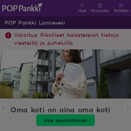
Hae
Kirjaudu
Valikko
POP Pankki, etusivulle
POP Pankki Lannevesi
Varoitus: Rikolliset kalastelevat tietoja
viesteillä ja puheluilla
Oma koti on aina oma koti
Hae asuntolainaa