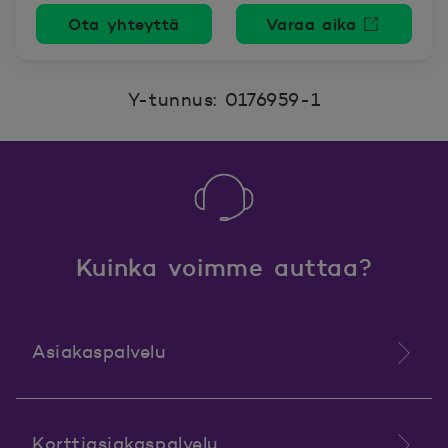
Ota yhteyttä
Varaa aika
Avautuu uutee
Y-tunnus: 0176959-1
Kuinka voimme auttaa?
Asiakaspalvelu
Korttiasiakaspalvelu