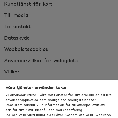
Kundtjänst för kort
Till media
Ta kontakt
Dataskydd
Webbplatscookies
Användarvillkor för webbplats
Villkor
Sköt ärenden tryggt
Våra tjänster använder kakor
Tillgänglighet
Vi använder kakor i våra nättjänster för att erbjuda en så bra
användarupplevelse som möjligt och smidiga tjänster.
Dessutom samlar vi in information för till exempel statistik
Bra att veta
och för att rikta innehåll och marknadsföring.
Du kan välja vilka kakor du tillåter. Genom att välja ”Godkänn