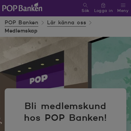
Sök
Logga in
Meny
POP banken, till hemsidan
POP Banken
Lär känna oss
Medlemskap
Bli medlemskund
hos POP Banken!