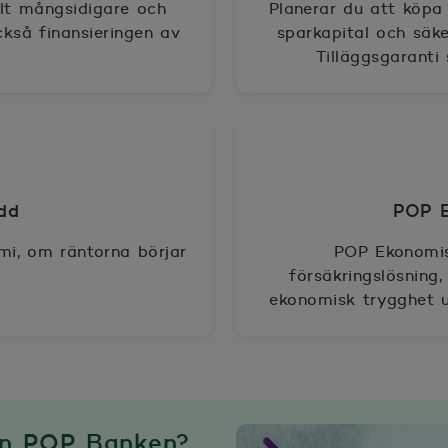
llt mångsidigare och
Planerar du att köpa
kså finansieringen av
sparkapital och säk
Tilläggsgaranti
dd
mi, om räntorna börjar
POP Ekonomisk
försäkringslösning
ekonomisk trygghet u
ån POP Banken?