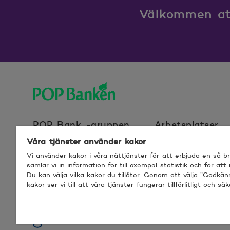
Välkommen att
POP banken, till hemsidan
POP Bank -gruppen
Arbetsplatser
Våra tjänster använder kakor
Vi använder kakor i våra nättjänster för att erbjuda en så 
Webbplatscookies
Användarvillkor f
samlar vi in information för till exempel statistik och för att
Du kan välja vilka kakor du tillåter. Genom att välja ”Godkä
kakor ser vi till att våra tjänster fungerar tillförlitligt och säk
© 2026 POP Pankki, Hevosenkenkä 3, 02600