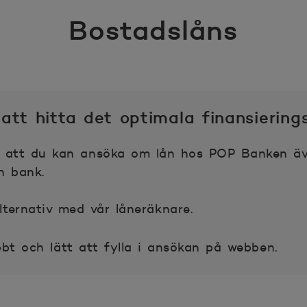
Bostadslåns
 att hitta det optimala finansiering
äl att du kan ansöka om lån hos POP Banken ä
n bank.
alternativ med vår låneräknare.
bt och lätt att fylla i ansökan på webben.