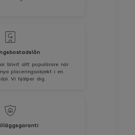
ingsbostadslån
r blivit allt populärare när
nya placeringsobjekt i en
ljö. Vi hjälper dig.
lläggsgaranti