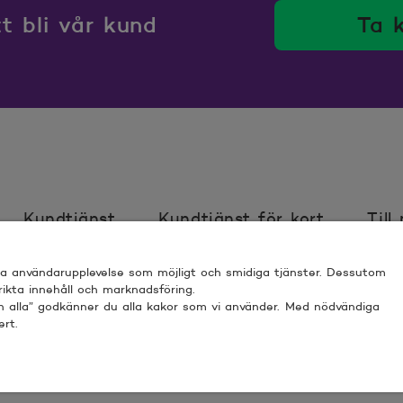
 bli vår kund
Ta 
Kundtjänst
Kundtjänst för kort
Till
bra användarupplevelse som möjligt och smidiga tjänster. Dessutom
ör webbplats
Villkor
Sköt ärenden trygg
 rikta innehåll och marknadsföring.
nn alla” godkänner du alla kakor som vi använder. Med nödvändiga
ert.
 ESPOO