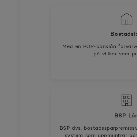
Bostadsl
Med en POP-banklån förvärv
på villkor som pa
BSP Lå
BSP dvs. bostadssparpremiesy
system som uppmuntrar och