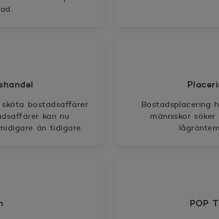
ad.
dshandel
Placer
sköta bostadsaffärer
Bostadsplacering ha
adsaffärer kan nu
människor söker 
idigare än tidigare.
lågräntemi
n
POP Ti