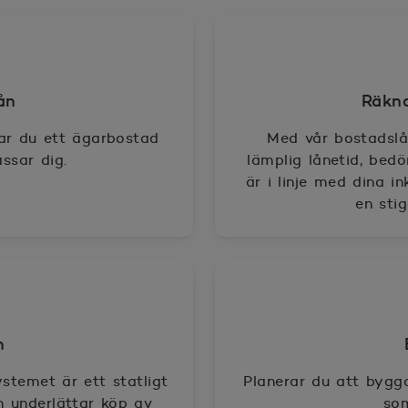
ån
Räkna
ar du ett ägarbostad
Med vår bostadslå
ssar dig.
lämplig lånetid, be
är i linje med dina 
en sti
n
stemet är ett statligt
Planerar du att bygga
 underlättar köp av
so