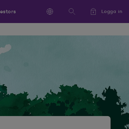
vestors
Logga in
Language
Sök
Kieli,
Språk,
Language