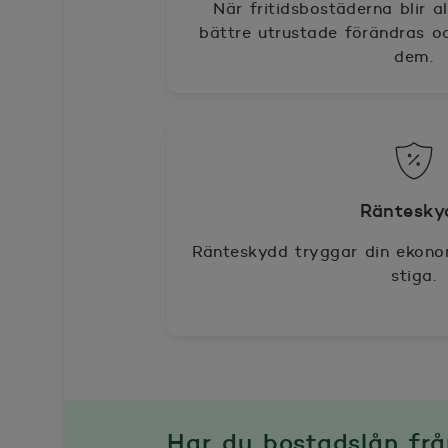
När fritidsbostäderna blir a
bättre utrustade förändras oc
dem.
Räntesky
Ränteskydd tryggar din ekono
stiga.
Har du bostadslån fr