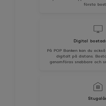
första bost
Digital bosta
På POP Banken kan du också 
digitalt på distans. Bost
genomföras snabbare och sm
Stugalå