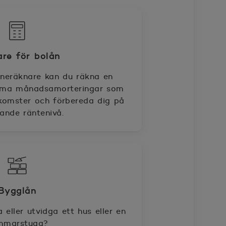
re för bolån
neräknare kan du räkna en
döma månadsamorteringar som
inkomster och förbereda dig på
gande räntenivå.
Bygglån
 eller utvidga ett hus eller en
mmarstuga?