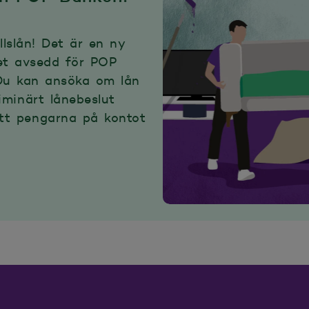
llslån! Det är en ny
et avsedd för POP
Du kan ansöka om lån
iminärt lånebeslut
itt pengarna på kontot