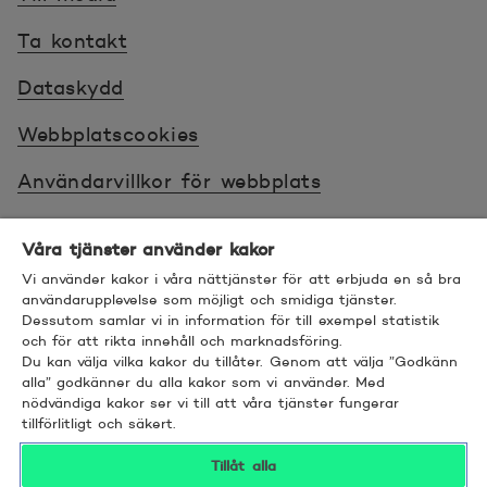
Ta kontakt
Dataskydd
Webbplatscookies
Användarvillkor för webbplats
Villkor
Våra tjänster använder kakor
Sköt ärenden tryggt
Vi använder kakor i våra nättjänster för att erbjuda en så bra
användarupplevelse som möjligt och smidiga tjänster.
Tillgänglighet
Dessutom samlar vi in information för till exempel statistik
och för att rikta innehåll och marknadsföring.
Du kan välja vilka kakor du tillåter. Genom att välja ”Godkänn
Bra att veta
alla” godkänner du alla kakor som vi använder. Med
nödvändiga kakor ser vi till att våra tjänster fungerar
© 2026 POP Pankki, Hevosenkenkä 3, 02600
tillförlitligt och säkert.
ESPOO
Tillåt alla