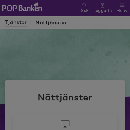
Sök
Logga in
Meny
POP banken, till hemsidan
Tjänster
Nättjänster
Nättjänster