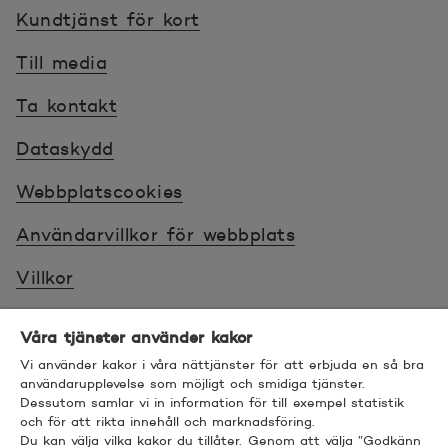
Kundtjänst för kort
Till media
Ta kontakt
Dataskydd
Webbplatscookies
Användarvillkor för webbplats
Villkor
Sköt ärenden tryggt
Våra tjänster använder kakor
Tillgänglighet
Vi använder kakor i våra nättjänster för att erbjuda en så bra
användarupplevelse som möjligt och smidiga tjänster.
Dessutom samlar vi in information för till exempel statistik
Bra att veta
och för att rikta innehåll och marknadsföring.
Du kan välja vilka kakor du tillåter. Genom att välja ”Godkänn