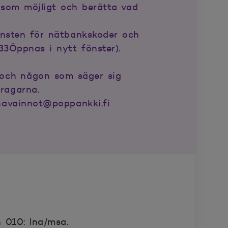
 som möjligt och berätta vad
änsten för nätbankskoder och
33Öppnas i nytt fönster).
a och någon som säger sig
dragarna.
shavainnot@poppankki.fi
 010: lna/msa.