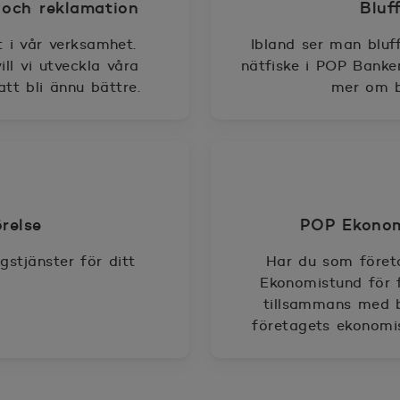
 och reklamation
Bluf
 i vår verksamhet.
Ibland ser man bluf
ll vi utveckla våra
nätfiske i POP Banke
att bli ännu bättre.
mer om b
relse
POP Ekonom
stjänster för ditt
Har du som föret
Ekonomistund för 
tillsammans med 
företagets ekonomis