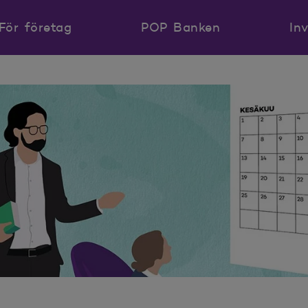
För företag
POP Banken
In