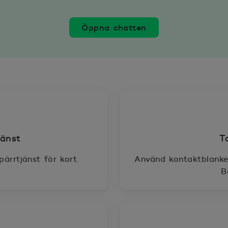
Öppna chatten
jänst
T
ärrtjänst för kort.
Använd kontaktblanke
B