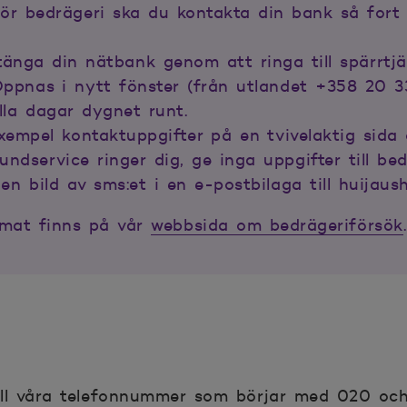
för bedrägeri ska du kontakta din bank så fort
änga din nätbank genom att ringa till spärrtj
Öppnas i nytt fönster (från utlandet +358 20 3
lla dagar dygnet runt.
 exempel kontaktuppgifter på en tvivelaktig sid
dservice ringer dig, ge inga uppgifter till be
en bild av sms:et i en e-postbilaga till huijau
emat finns på vår
webbsida om bedrägeriförsök
.
till våra telefonnummer som börjar med 020 och