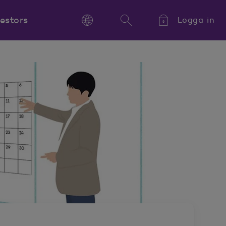
vestors
Logga in
Language
Sök
Kieli,
Språk,
Language