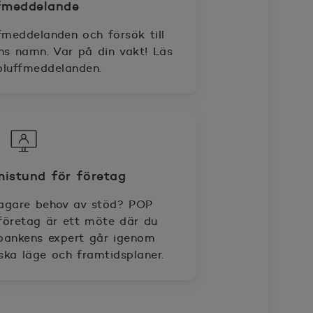
fmeddelande
fmeddelanden och försök till
ns namn. Var på din vakt! Läs
luffmeddelanden.
istund för företag
agare behov av stöd? POP
företag är ett möte där du
bankens expert går igenom
ka läge och framtidsplaner.