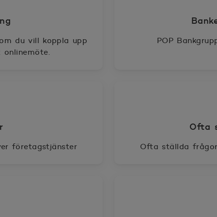
ing
Banke
 om du vill koppla upp
POP Bankgrupp
t onlinemöte.
r
Ofta 
er företagstjänster
Ofta ställda frågo