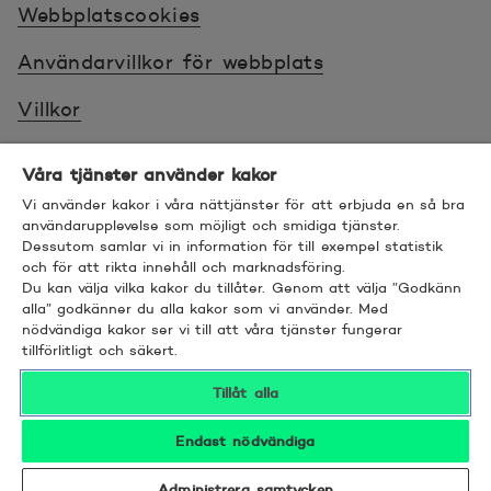
Webbplatscookies
Användarvillkor för webbplats
Villkor
Sköt ärenden tryggt
Våra tjänster använder kakor
Tillgänglighet
Vi använder kakor i våra nättjänster för att erbjuda en så bra
användarupplevelse som möjligt och smidiga tjänster.
Dessutom samlar vi in information för till exempel statistik
Bra att veta
och för att rikta innehåll och marknadsföring.
Du kan välja vilka kakor du tillåter. Genom att välja ”Godkänn
© 2026 POP Pankki, Hevosenkenkä 3, 02600
alla” godkänner du alla kakor som vi använder. Med
nödvändiga kakor ser vi till att våra tjänster fungerar
ESPOO
tillförlitligt och säkert.
Tillåt alla
Endast nödvändiga
Administrera samtycken