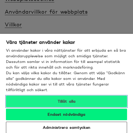
published 13 August 2025
Användarvillkor för webbplats
mars
Villkor
14.3.2025
Sköt ärenden tryggt
Våra tjänster använder kakor
Resolutions of Bonum Bank Plc's Annual General
Tillgänglighet
Meeting 2025
Vi använder kakor i våra nättjänster för att erbjuda en så bra
användarupplevelse som möjligt och smidiga tjänster.
Dessutom samlar vi in information för till exempel statistik
Bra att veta
14.3.2025
och för att rikta innehåll och marknadsföring.
Bonum Bank Plc's Board of Directors' Report and
Du kan välja vilka kakor du tillåter. Genom att välja ”Godkänn
© 2026 POP Pankki, Hevosenkenkä 3, 02600
alla” godkänner du alla kakor som vi använder. Med
Financial Statements for 2024 is published
nödvändiga kakor ser vi till att våra tjänster fungerar
ESPOO
tillförlitligt och säkert.
februari
Tillåt alla
14.2.2025
Endast nödvändiga
Bonum Bank Plc's Financial Statements Release 1
Twitter
Öppnas i nytt fönster
Linkedin
Öppnas i nytt fönster
Facebook
Öppnas i nytt fönster
Instagram
Öppnas i nytt fönster
YouTube
Öppnas i nytt fönster
Administrera samtycken
January - 31 December 2024