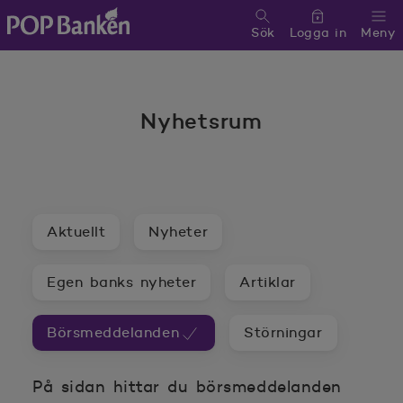
Sök
Logga in
Meny
POP banken, till hemsidan
Nyhetsrum
Aktuellt
Nyheter
Egen banks nyheter
Artiklar
Börsmeddelanden
Störningar
På sidan hittar du börsmeddelanden