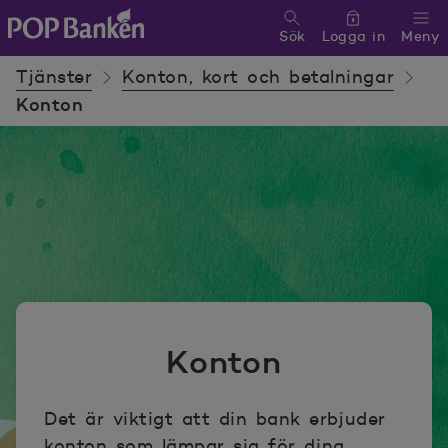
Sök
Logga in
Meny
POP banken, till hemsidan
Tjänster
Konton, kort och betalningar
Konton
Konton
Det är viktigt att din bank erbjuder
konton som lämpar sig för dina