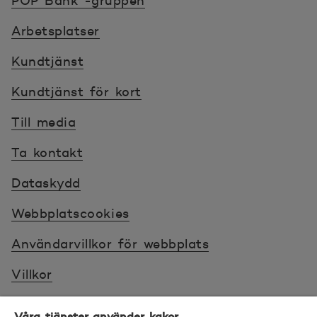
POP Bank -gruppen
Arbetsplatser
Kundtjänst
Kundtjänst för kort
Till media
Ta kontakt
Dataskydd
Webbplatscookies
Användarvillkor för webbplats
Villkor
Sköt ärenden tryggt
Våra tjänster använder kakor