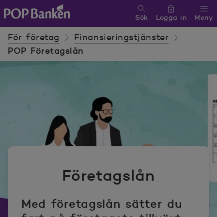
Sök
Logga in
Meny
POP banken, till hemsidan
För företag
Finansieringstjänster
POP Företagslån
Företagslån
Med företagslån sätter du