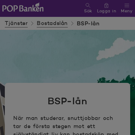
Sök
Logga in
Meny
POP banken, till hemsidan
Tjänster
Bostadslån
BSP-lån
BSP-lån
När man studerar, snuttjobbar och
tar de första stegen mot ett
självständigt liv kan bostadsköp med