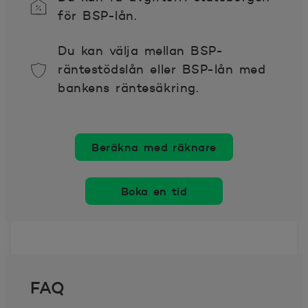
för BSP-lån.
Du kan välja mellan BSP-
räntestödslån eller BSP-lån med
bankens räntesäkring.
Beräkna med räknare
Boka en tid
FAQ