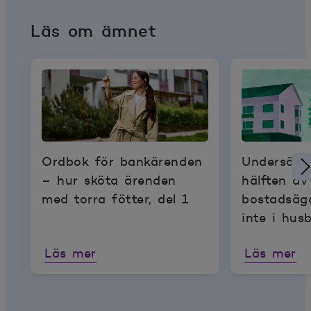
Läs om ämnet
Ordbok för bankärenden
Undersökn
– hur sköta ärenden
hälften av
med torra fötter, del 1
bostadsäga
inte i hu
Läs mer
Läs mer