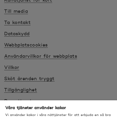
Kundtjänst för kort
Till media
Ta kontakt
Dataskydd
Webbplatscookies
Användarvillkor för webbplats
Villkor
Sköt ärenden tryggt
Tillgänglighet
Bra att veta
Våra tjänster använder kakor
© 2026 POP Pankki, Hevosenkenkä 3, 02600
Vi använder kakor i våra nättjänster för att erbjuda en så bra