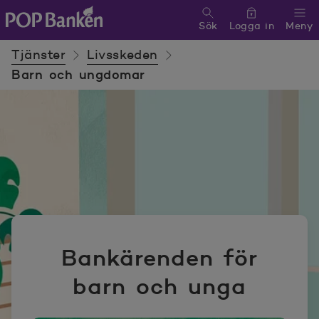
Sök
Logga in
Meny
POP banken, till hemsidan
Tjänster
Livsskeden
Barn och ungdomar
Bankärenden för
barn och unga