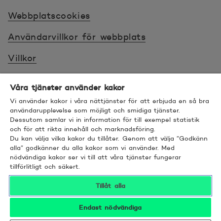
Webbplatscookies
Användarvillkor för webbplats
Villkor
Sköt ärenden tryggt
Våra tjänster använder kakor
Tillgänglighet
Vi använder kakor i våra nättjänster för att erbjuda en så bra
användarupplevelse som möjligt och smidiga tjänster.
Dessutom samlar vi in information för till exempel statistik
Bra att veta
och för att rikta innehåll och marknadsföring.
Du kan välja vilka kakor du tillåter. Genom att välja ”Godkänn
© 2026 POP Pankki, Hevosenkenkä 3, 02600
alla” godkänner du alla kakor som vi använder. Med
nödvändiga kakor ser vi till att våra tjänster fungerar
ESPOO
tillförlitligt och säkert.
Tillåt alla
Endast nödvändiga