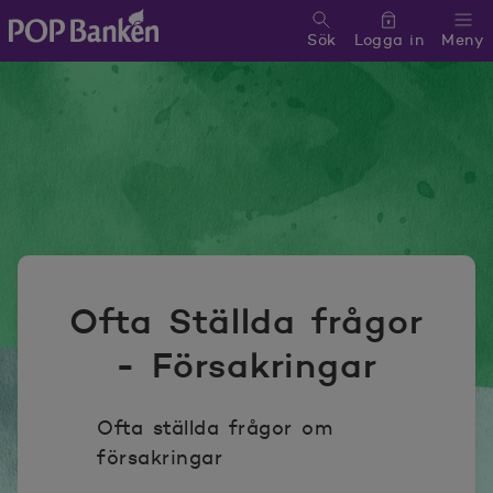
Sök
Logga in
Meny
POP banken, till hemsidan
Ofta Ställda frågor
- Försakringar
Ofta ställda frågor om
försakringar