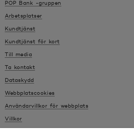
POP Bank -gruppen
Arbetsplatser
Kundtjänst
Kundtjänst för kort
Till media
Ta kontakt
Dataskydd
Webbplatscookies
Användarvillkor för webbplats
Villkor
Sköt ärenden tryggt