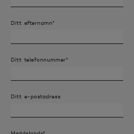
Obligatoriska uppgifterna
Ditt efternamn
*
Obligatoriska uppgifter
Ditt telefonnummer
*
Ditt e-postadress
Obligatoriska uppgifterna
Meddelande
*