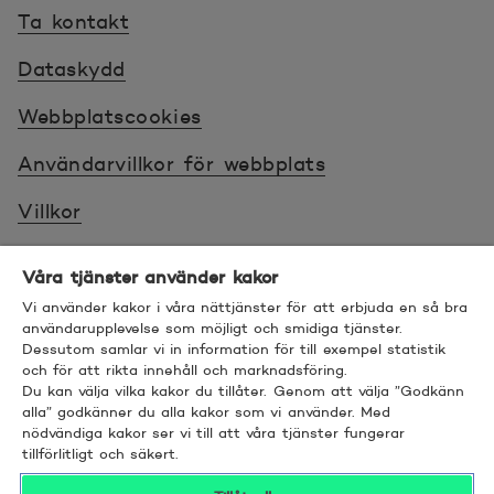
Ta kontakt
Dataskydd
Webbplatscookies
Användarvillkor för webbplats
Villkor
Sköt ärenden tryggt
Våra tjänster använder kakor
Tillgänglighet
Vi använder kakor i våra nättjänster för att erbjuda en så bra
användarupplevelse som möjligt och smidiga tjänster.
Dessutom samlar vi in information för till exempel statistik
Bra att veta
och för att rikta innehåll och marknadsföring.
Du kan välja vilka kakor du tillåter. Genom att välja ”Godkänn
© 2026 POP Pankki, Hevosenkenkä 3, 02600
alla” godkänner du alla kakor som vi använder. Med
nödvändiga kakor ser vi till att våra tjänster fungerar
ESPOO
tillförlitligt och säkert.