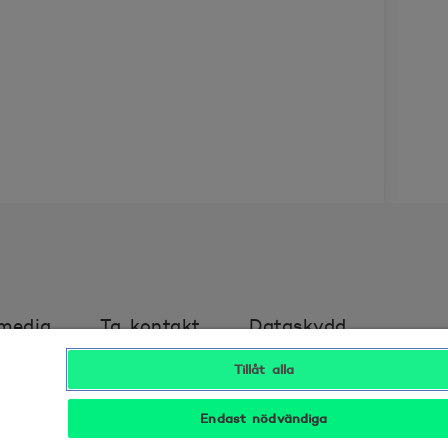
 media
Ta kontakt
Dataskydd
Tillåt alla
t
Tillgänglighet
Bra att veta
Endast nödvändiga