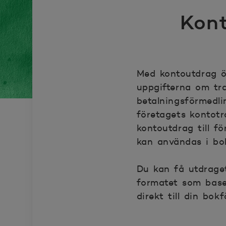
Kont
Med kontoutdrag öv
uppgifterna om tra
betalningsförmedli
företagets kontotr
kontoutdrag till fö
kan användas i bo
Du kan få utdraget
formatet som base
direkt till din bok