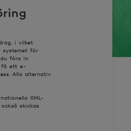
öring
rag, i vilket
i systemet för
du föra in
 få ett e-
ss. Alla alternativ
rnationella XML-
 också skickas