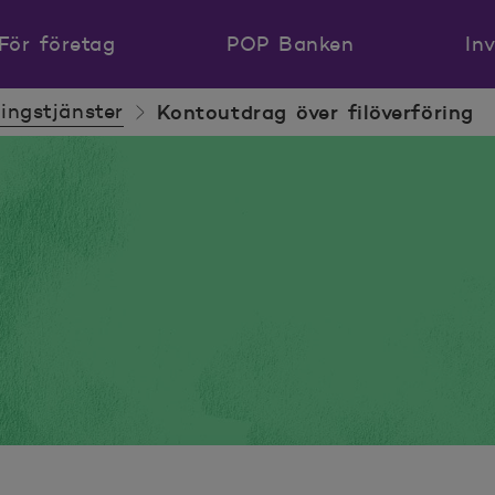
För företag
POP Banken
In
ingstjänster
Kontoutdrag över filöverföring