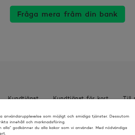
Fråga mera fråm din bank
Kundtjänst
Kundtjänst för kort
Till
bra användarupplevelse som möjligt och smidiga tjänster. Dessutom
ör webbplats
Villkor
Sköt ärenden trygg
 rikta innehåll och marknadsföring.
nn alla” godkänner du alla kakor som vi använder. Med nödvändiga
ert.