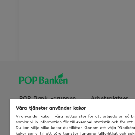
POP banken, till hemsidan
POP Bank -gruppen
Arbetsplatser
Våra tjänster använder kakor
Vi använder kakor i våra nättjänster för att erbjuda en så 
Webbplatscookies
Användarvillkor f
samlar vi in information för till exempel statistik och för att
Du kan välja vilka kakor du tillåter. Genom att välja ”Godkä
kakor ser vi till att våra tjänster fungerar tillförlitligt och säk