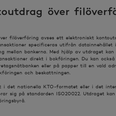
outdrag över filöverf
er filöverföring avses ett elektroniskt kontoutd
nsaktioner specificeras utifrån datainnehållet 
ng mellan bankerna. Med hjälp av utdraget kan 
ansaktioner direkt i bokföringen. Du kan också
retagsnätbanken eller på papper till en vald adre
kföringen och beskattningen.
 i det nationella KTO-formatet eller i det inte
rar sig på standarden ISO20022. Utdraget kan
föringsbyrå.