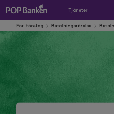
Tjänster
POP banken, till hemsidan
För företag
Betalningsrörelse
Betaln