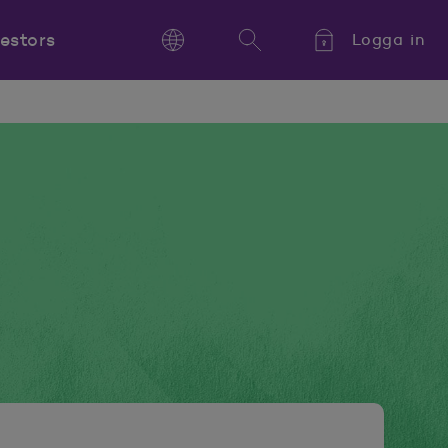
vestors
Logga in
Language
Sök
Kieli,
Språk,
Language