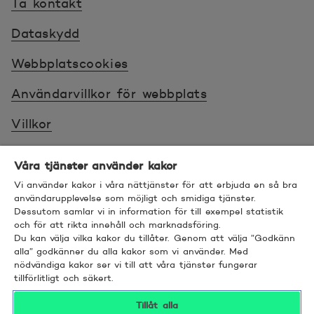
Ta kontakt
Dataskydd
Webbplatscookies
Användarvillkor för webbplats
Villkor
Sköt ärenden tryggt
Våra tjänster använder kakor
Tillgänglighet
Vi använder kakor i våra nättjänster för att erbjuda en så bra
användarupplevelse som möjligt och smidiga tjänster.
Dessutom samlar vi in information för till exempel statistik
Bra att veta
och för att rikta innehåll och marknadsföring.
Du kan välja vilka kakor du tillåter. Genom att välja ”Godkänn
© 2026 POP Pankki, Hevosenkenkä 3, 02600
alla” godkänner du alla kakor som vi använder. Med
nödvändiga kakor ser vi till att våra tjänster fungerar
ESPOO
tillförlitligt och säkert.
Tillåt alla