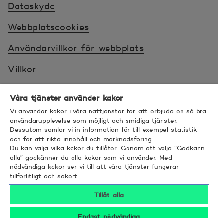
Dataskydd
Webbplatscookies
Användarvillkor för webbplats
Villkor
Sköt ärenden tryggt
Våra tjänster använder kakor
Tillgänglighet
Vi använder kakor i våra nättjänster för att erbjuda en så bra
användarupplevelse som möjligt och smidiga tjänster.
Dessutom samlar vi in information för till exempel statistik
Bra att veta
och för att rikta innehåll och marknadsföring.
Du kan välja vilka kakor du tillåter. Genom att välja ”Godkänn
© 2026 POP Pankki, Hevosenkenkä 3, 02600
alla” godkänner du alla kakor som vi använder. Med
nödvändiga kakor ser vi till att våra tjänster fungerar
ESPOO
tillförlitligt och säkert.
Tillåt alla
Endast nödvändiga