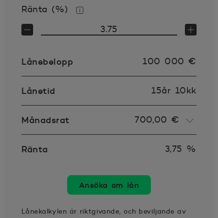
Ränta (%)
Mer information
Lånebelopp
100 000
€
Lånetid
15år 10kk
Månadsrat
700,00 €
Ränta
3,75
%
Ansöka om lån
Lånekalkylen är riktgivande, och beviljande av