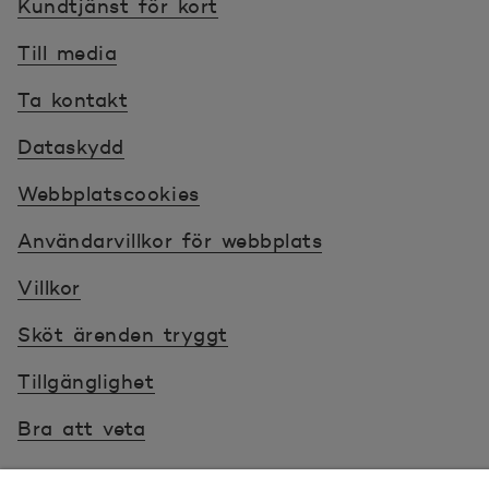
Kundtjänst för kort
Till media
Ta kontakt
Dataskydd
Webbplatscookies
Användarvillkor för webbplats
Villkor
Sköt ärenden tryggt
Tillgänglighet
Bra att veta
© 2026 POP Pankki, Hevosenkenkä 3, 02600