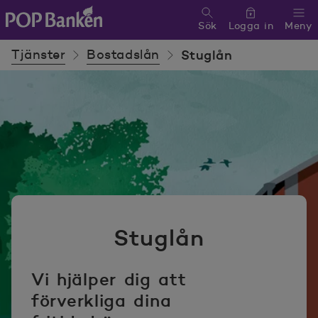
Sök
Logga in
Meny
POP banken, till hemsidan
Tjänster
Bostadslån
Stuglån
Stuglån
Vi hjälper dig att
förverkliga dina