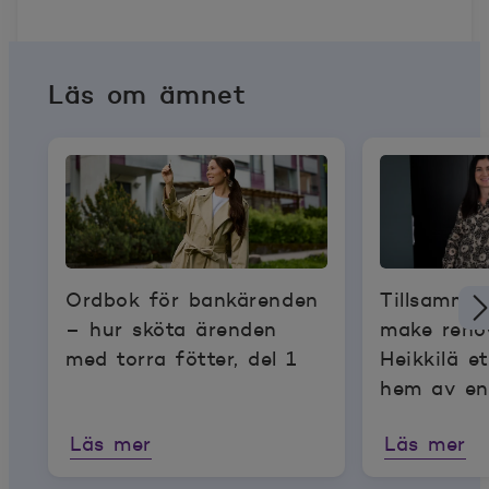
Läs om ämnet
Ordbok för bankärenden
Tillsamma
– hur sköta ärenden
make reno
med torra fötter, del 1
Heikkilä 
hem av e
stockstuga:
Läs mer
Läs mer
kombinera
nytt på et