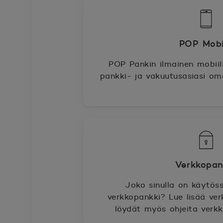
POP Mobii
POP Pankin ilmainen mobiili
pankki- ja vakuutusasiasi omal
Verkkopan
Joko sinulla on käytös
verkkopankki? Lue lisää ver
löydät myös ohjeita verk