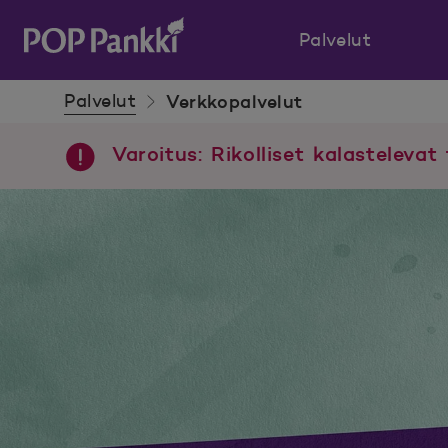
Palvelut
POP Pankki, etusivulle
Palvelut
Verkkopalvelut
Varoitus: Rikolliset kalastelevat 