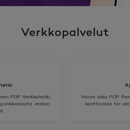
Verkkopalvelut
kohetki
A
nen POP Verkkohetki
Varaa aika POP Pank
pankkiasioita verkon
konttorissa tai ve
ä.