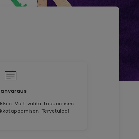
janvaraus
kiin. Voit valita tapaamisen
rkkotapaamisen. Tervetuloa!