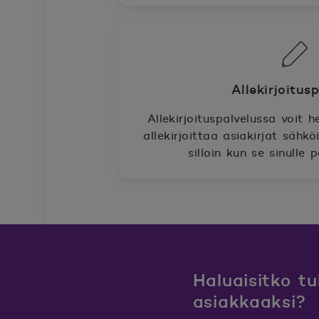
Allekirjoitus
Allekirjoituspalvelussa voit he
allekirjoittaa asiakirjat sähkö
silloin kun se sinulle 
Haluaisitko t
asiakkaaksi?