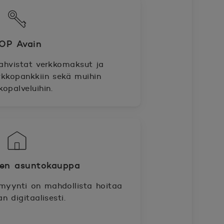
OP Avain
ahvistat verkkomaksut ja
rkkopankkiin sekä muihin
kopalveluihin.
nen asuntokauppa
 myynti on mahdollista hoitaa
n digitaalisesti.