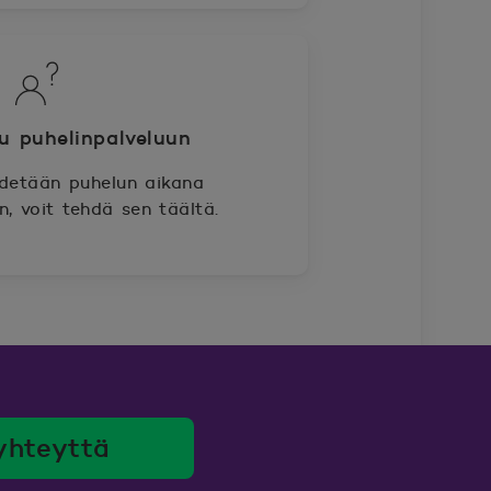
u puhelinpalveluun
detään puhelun aikana
, voit tehdä sen täältä.
yhteyttä