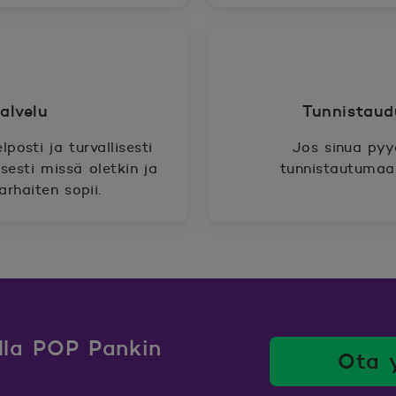
palvelu
Tunnistaud
lposti ja turvallisesti
Jos sinua pyy
isesti missä oletkin ja
tunnistautumaan
parhaiten sopii.
ulla POP Pankin
Ota 