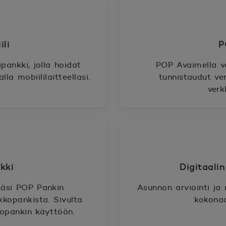
li
P
pankki, jolla hoidat
POP Avaimella v
la mobiililaitteellasi.
tunnistaudut ve
verk
kki
Digitaali
säsi POP Pankin
Asunnon arviointi ja
kkopankista. Sivulta
kokonaa
kopankin käyttöön.