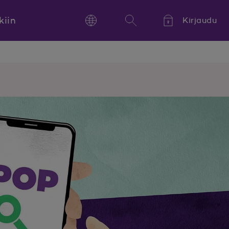
kiin
Kirjaudu
Language
Hae
Kieli,
Språk,
Language