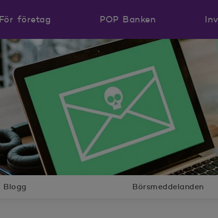
För företag
POP Banken
In
Blogg
Börsmeddelanden