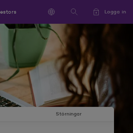
vestors
Logga in
Language
Sök
Kieli,
Språk,
Language
Störningar