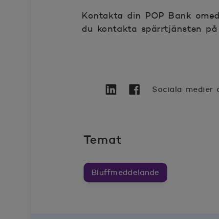
Kontakta din POP Bank omedel
du kontakta spärrtjänsten på
Sociala medier 
Twitter
Öppnas i nytt fönster
Linkedin
Öppnas i nytt fönster
Facebook
Öppnas i nytt föns
Temat
Bluffmeddelande