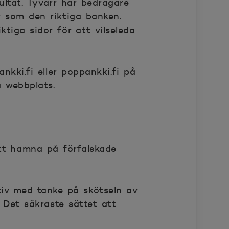
ultat. Tyvärr har bedragare
r som den riktiga banken.
tiga sidor för att vilseleda
nkki.fi
eller poppankki.fi på
a webbplats.
att hamna på förfalskade
tiv med tanke på skötseln av
. Det säkraste sättet att