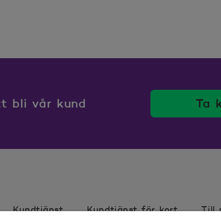
 bli vår kund
Ta 
Kundtjänst
Kundtjänst för kort
Till