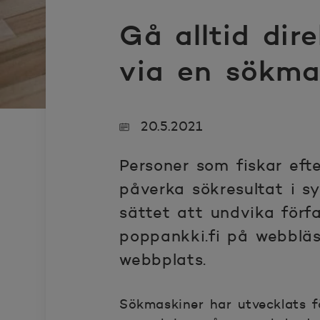
Gå alltid dir
via en sökma
20.5.2021
Personer som fiskar eft
påverka sökresultat i s
sättet att undvika förf
poppankki.fi på webbläs
webbplats.
Sökmaskiner har utvecklats fö