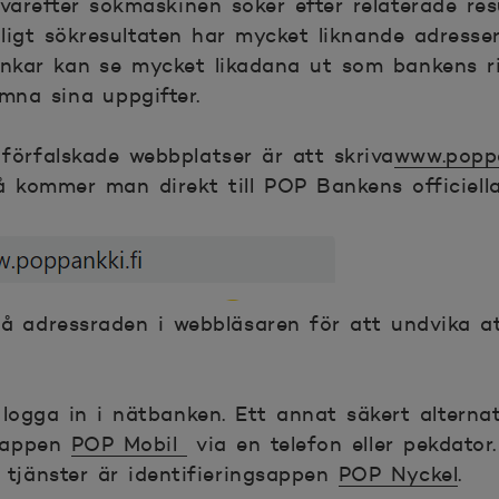
varefter sökmaskinen söker efter relaterade res
ligt sökresultaten har mycket liknande adresse
nkar kan se mycket likadana ut som bankens rik
mna sina uppgifter.
förfalskade webbplatser är att skriva
www.poppa
å kommer man direkt till POP Bankens officiell
på adressraden i webbläsaren för att undvika 
logga in i nätbanken. Ett annat säkert alterna
 appen
POP Mobil
via en telefon eller pekdator
 tjänster är identifieringsappen
POP Nyckel
.