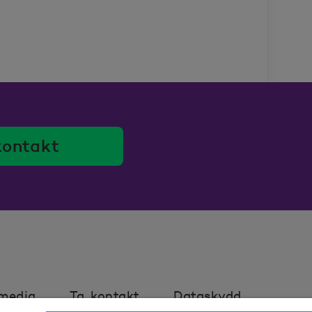
kontakt
 media
Ta kontakt
Dataskydd