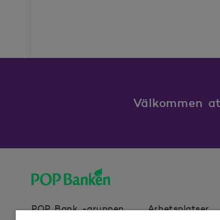
Välkommen att
POP banken, till hemsidan
POP Bank -gruppen
Arbetsplatser