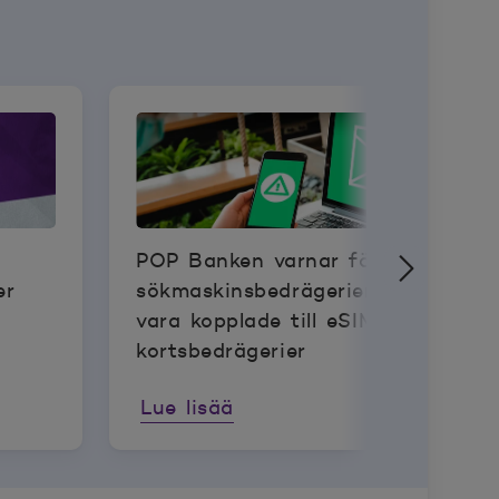
POP Banken varnar för
er
sökmaskinsbedrägerier som kan
vara kopplade till eSIM-
kortsbedrägerier
Lue lisää