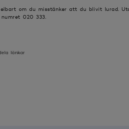
bart om du misstänker att du blivit lurad. Ut
 numret 020 333.
dela länkar
ter