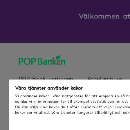
Välkommen att
POP banken, till hemsidan
POP Bank -gruppen
Arbetsplatser
Våra tjänster använder kakor
Vi använder kakor i våra nättjänster för att erbjuda en så 
Webbplatscookies
Användarvillkor f
samlar vi in information för till exempel statistik och för att
Du kan välja vilka kakor du tillåter. Genom att välja ”Godkä
kakor ser vi till att våra tjänster fungerar tillförlitligt och säk
© 2026 POP Pankki, Hevosenkenkä 3, 02600