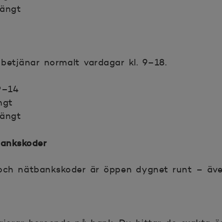
tängt
betjänar normalt vardagar kl. 9–18.
 9–14
ngt
tängt
bankskoder
 och nätbankskoder är öppen dygnet runt – äv