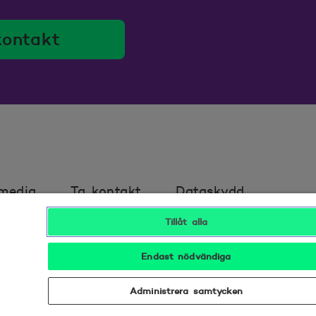
kontakt
 media
Ta kontakt
Dataskydd
Tillåt alla
t
Tillgänglighet
Bra att veta
Endast nödvändiga
Administrera samtycken