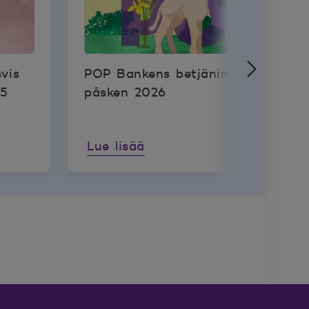
vis
POP Bankens betjäningstider unde
15
påsken 2026
Lue lisää