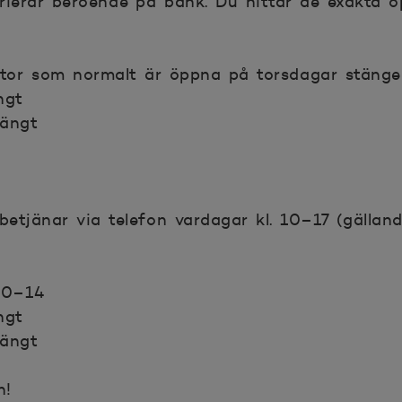
rierar beroende på bank. Du hittar de exakta öp
tor som normalt är öppna på torsdagar stänger
ngt
tängt
tjänar via telefon vardagar kl. 10–17 (gälland
 10–14
ngt
tängt
n!