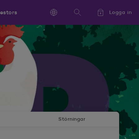
vestors
Logga in
Language
Sök
Kieli,
Språk,
Language
Störningar