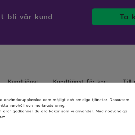
 bli vår kund
Ta 
Kundtjänst
Kundtjänst för kort
Till
bra användarupplevelse som möjligt och smidiga tjänster. Dessutom
ör webbplats
Villkor
Sköt ärenden trygg
 rikta innehåll och marknadsföring.
nn alla” godkänner du alla kakor som vi använder. Med nödvändiga
ert.
 ESPOO