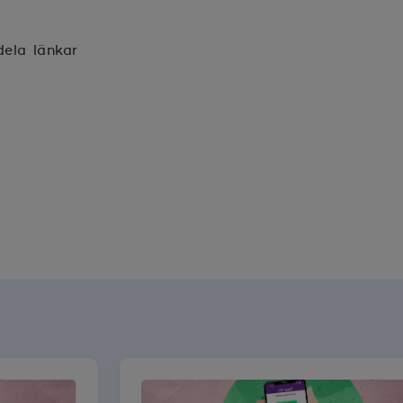
dela länkar
ter