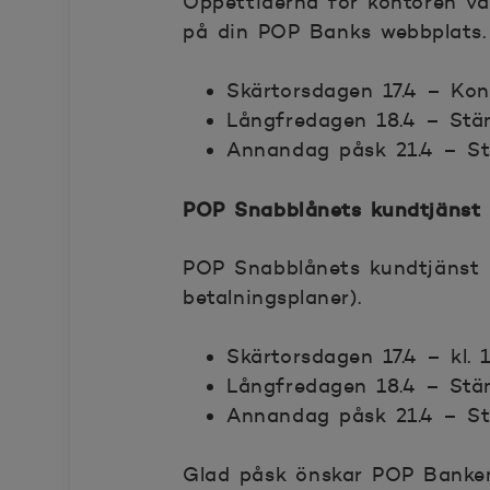
Öppettiderna för kontoren va
på din POP Banks webbplats.
Skärtorsdagen 17.4 – Kon
Långfredagen 18.4 – Stä
Annandag påsk 21.4 – S
POP Snabblånets kundtjänst
POP Snabblånets kundtjänst be
betalningsplaner).
Skärtorsdagen 17.4 – kl.
Långfredagen 18.4 – Stä
Annandag påsk 21.4 – S
Glad påsk önskar POP Banke