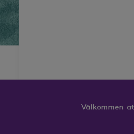
Välkommen att