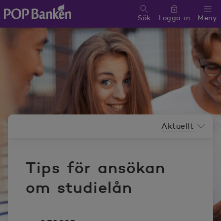
Sök
Logga in
Meny
POP banken, till hemsidan
Nyhetsrummeny
Aktuellt
Tips för ansökan
om studielån