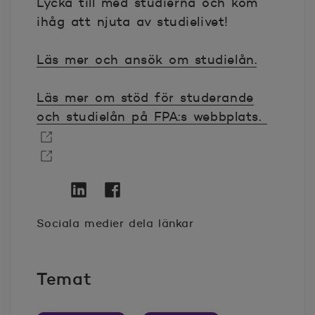
Lycka till med studierna och kom
ihåg att njuta av studielivet!
Läs mer och ansök om studielån.
Läs mer om stöd för studerande
och studielån på FPA:s webbplats.
Öppnas i nytt fönster
Öppnas i nytt fönster
Twitter
Öppnas i nytt fönster
Linkedin
Öppnas i nytt fönster
Facebook
Öppnas i nytt fönster
Sociala medier dela länkar
Temat