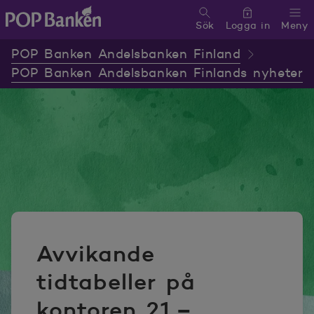
Sök
Logga in
Meny
POP banken, till hemsidan
POP Banken Andelsbanken Finland
POP Banken Andelsbanken Finlands nyheter
Avvikande
tidtabeller på
kontoren 21.–