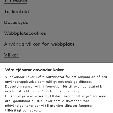
Till media
Ta kontakt
Dataskydd
Webbplatscookies
Användarvillkor för webbplats
Villkor
Sköt ärenden tryggt
Våra tjänster använder kakor
Tillgänglighet
Vi använder kakor i våra nättjänster för att erbjuda en så bra
användarupplevelse som möjligt och smidiga tjänster.
Dessutom samlar vi in information för till exempel statistik
Bra att veta
och för att rikta innehåll och marknadsföring.
Du kan välja vilka kakor du tillåter. Genom att välja ”Godkänn
© 2026 POP Pankki, Hevosenkenkä 3, 02600
alla” godkänner du alla kakor som vi använder. Med
nödvändiga kakor ser vi till att våra tjänster fungerar
ESPOO
tillförlitligt och säkert.