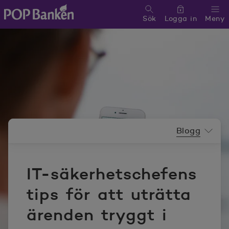
Sök
Logga in
Meny
POP banken, till hemsidan
Nyhetsrummeny
Blogg
IT-säkerhetschefens
tips för att uträtta
ärenden tryggt i