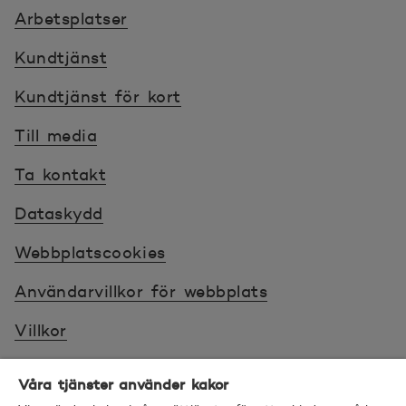
Arbetsplatser
Kundtjänst
Kundtjänst för kort
Till media
Ta kontakt
Dataskydd
Webbplatscookies
Användarvillkor för webbplats
Villkor
Sköt ärenden tryggt
Våra tjänster använder kakor