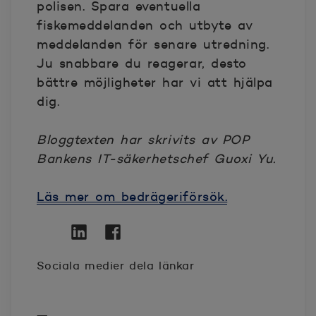
polisen. Spara eventuella
fiskemeddelanden och utbyte av
meddelanden för senare utredning.
Ju snabbare du reagerar, desto
bättre möjligheter har vi att hjälpa
dig.
Bloggtexten har skrivits av POP
Bankens IT-säkerhetschef Guoxi Yu.
Läs mer om bedrägeriförsök.
Twitter
Öppnas i nytt fönster
Linkedin
Öppnas i nytt fönster
Facebook
Öppnas i nytt fönster
Sociala medier dela länkar