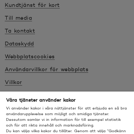
Kundtjänst för kort
Till media
Ta kontakt
Dataskydd
Webbplatscookies
Användarvillkor för webbplats
Villkor
Sköt ärenden tryggt
Våra tjänster använder kakor
Tillgänglighet
Vi använder kakor i våra nättjänster för att erbjuda en så bra
användarupplevelse som möjligt och smidiga tjänster.
Dessutom samlar vi in information för till exempel statistik
Bra att veta
och för att rikta innehåll och marknadsföring.
Du kan välja vilka kakor du tillåter. Genom att välja ”Godkänn