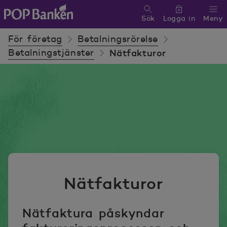
Sök
Logga in
Meny
POP banken, till hemsidan
För företag
Betalningsrörelse
Betalningstjänster
Nätfakturor
Nätfakturor
Nätfaktura påskyndar