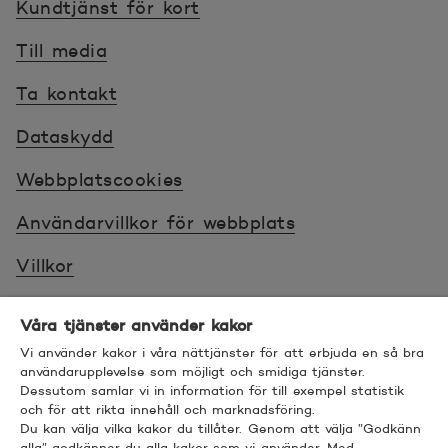
Kundtjänst för kort
Till media
Ta kontakt
Dataskydd
Webbplatscookies
Användarvillkor för webbplats
Villkor
Sköt ärenden tryggt
Våra tjänster använder kakor
Tillgänglighet
Vi använder kakor i våra nättjänster för att erbjuda en så bra
användarupplevelse som möjligt och smidiga tjänster.
Dessutom samlar vi in information för till exempel statistik
Bra att veta
och för att rikta innehåll och marknadsföring.
Du kan välja vilka kakor du tillåter. Genom att välja ”Godkänn
© 2026 POP Pankki, Hevosenkenkä 3, 02600
alla” godkänner du alla kakor som vi använder. Med