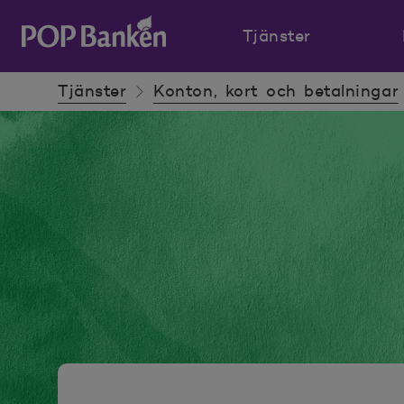
Tjänster
POP banken, till hemsidan
Tjänster
Konton, kort och betalningar