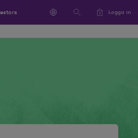
vestors
Logga in
Language
Sök
Kieli,
Språk,
Language