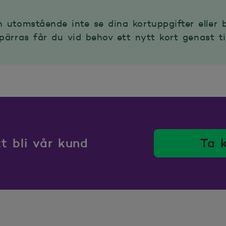
 utomstående inte se dina kortuppgifter eller 
ärras får du vid behov ett nytt kort genast til
 bli vår kund
Ta 