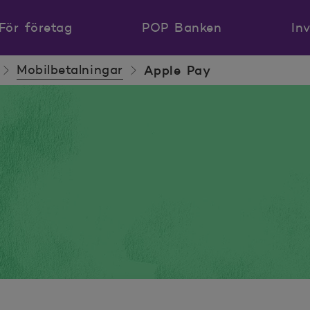
För företag
POP Banken
In
Mobilbetalningar
Apple Pay