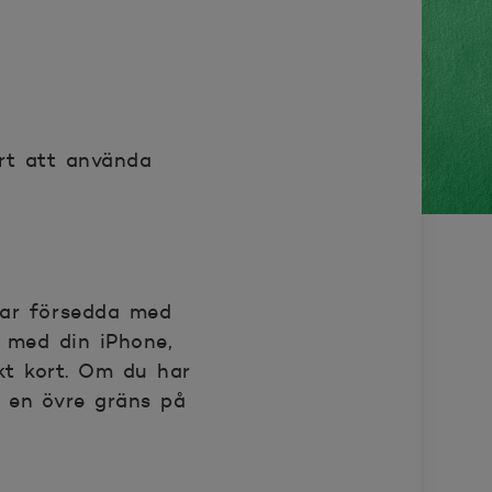
rt att använda
par försedda med
a med din iPhone,
kt kort. Om du har
n en övre gräns på