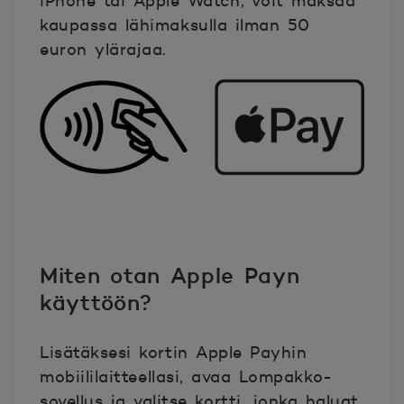
iPhone tai Apple Watch, voit maksaa
kaupassa lähimaksulla ilman 50
euron ylärajaa.
Miten otan Apple Payn
käyttöön?
Lisätäksesi kortin Apple Payhin
mobiililaitteellasi, avaa Lompakko-
sovellus ja valitse kortti, jonka haluat