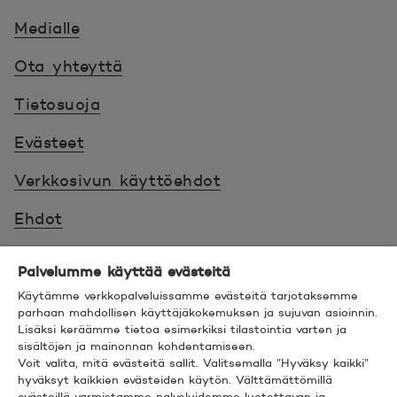
Medialle
Ota yhteyttä
Tietosuoja
Evästeet
Verkkosivun käyttöehdot
Ehdot
Turvallinen asiointi
Palvelumme käyttää evästeitä
Saavutettavuus
Käytämme verkkopalveluissamme evästeitä tarjotaksemme
parhaan mahdollisen käyttäjäkokemuksen ja sujuvan asioinnin.
Lisäksi keräämme tietoa esimerkiksi tilastointia varten ja
Hyödyllistä tietää
sisältöjen ja mainonnan kohdentamiseen.
Voit valita, mitä evästeitä sallit. Valitsemalla ”Hyväksy kaikki”
© 2026 POP Pankki,
Hevosenkenkä 3, 02600
hyväksyt kaikkien evästeiden käytön. Välttämättömillä
evästeillä varmistamme palveluidemme luotettavan ja