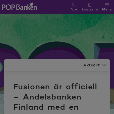
Sök
Logga in
Meny
POP banken, till hemsidan
Nyhetsrummeny
Aktuellt
Fusionen är officiell
– Andelsbanken
Finland med en