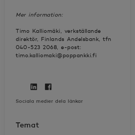
Mer information:
Timo Kalliomäki, verkställande
direktör, Finlands Andelsbank, tfn
040-523 2068, e-post:
timo.kalliomaki@poppankki.fi
Twitter
Öppnas i nytt fönster
Linkedin
Öppnas i nytt fönster
Facebook
Öppnas i nytt fönster
Sociala medier dela länkar
Temat