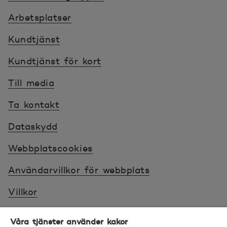
Arbetsplatser
Kundtjänst
Kundtjänst för kort
Till media
Ta kontakt
Dataskydd
Webbplatscookies
Användarvillkor för webbplats
Villkor
Sköt ärenden tryggt
Våra tjänster använder kakor