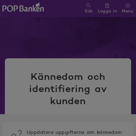
Sök
Logga in
Meny
POP banken, till hemsidan
Kännedom och
identifiering av
kunden
Uppdatera uppgifterna om kännedom