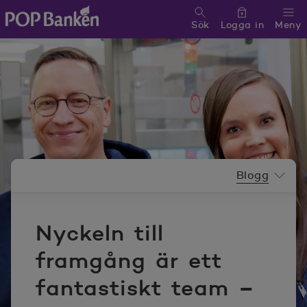
Sök
Logga in
Meny
POP banken, till hemsidan
Nyhetsrummeny
Blogg
Nyckeln till
framgång är ett
fantastiskt team –