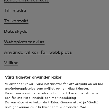
Till media
Ta kontakt
Dataskydd
Webbplatscookies
Användarvillkor för webbplats
Villkor
Sköt ärenden tryggt
Våra tjänster använder kakor
Tillgänglighet
Vi använder kakor i våra nättjänster för att erbjuda en så bra
användarupplevelse som möjligt och smidiga tjänster.
Dessutom samlar vi in information för till exempel statistik
Bra att veta
och för att rikta innehåll och marknadsföring.
Du kan välja vilka kakor du tillåter. Genom att välja ”Godkänn
© 2026 POP Pankki, Hevosenkenkä 3, 02600
alla” godkänner du alla kakor som vi använder. Med