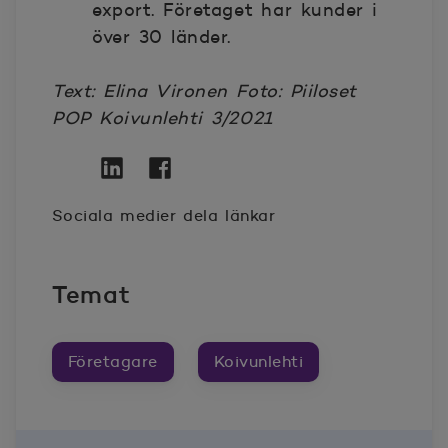
export. Företaget har kunder i
över 30 länder.
Text: Elina Vironen Foto: Piiloset
POP Koivunlehti 3/2021
Twitter
Öppnas i nytt fönster
Linkedin
Öppnas i nytt fönster
Facebook
Öppnas i nytt fönster
Sociala medier dela länkar
Temat
Företagare
Koivunlehti