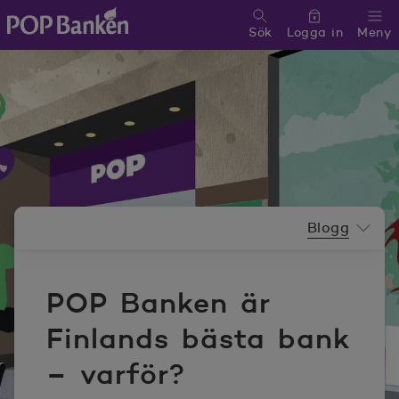
Sök
Logga in
Meny
POP banken, till hemsidan
Nyhetsrummeny
Blogg
POP Banken är
Finlands bästa bank
– varför?