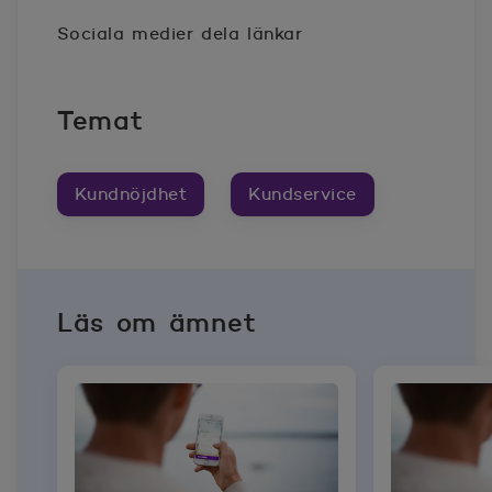
Twitter
Öppnas i nytt fönster
Linkedin
Öppnas i nytt fönster
Facebook
Öppnas i nytt fönster
Sociala medier dela länkar
Temat
Kundnöjdhet
Kundservice
Läs om ämnet