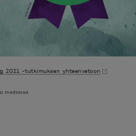
ng 2021 -tutkimuksen yhteenvetoon
sa mediassa
n.
unaan.