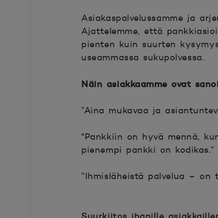
Asiakaspalvelussamme ja arjen 
Ajattelemme, että pankkiasio
pienten kuin suurten kysymy
useammassa sukupolvessa.
Näin asiakkaamme ovat sanoi
”Aina mukavaa ja asiantunteva
"Pankkiin on hyvä mennä, kun sie
pienempi pankki on kodikas.”
”Ihmisläheistä palvelua – on 
Suurkiitos ihanille asiakkail