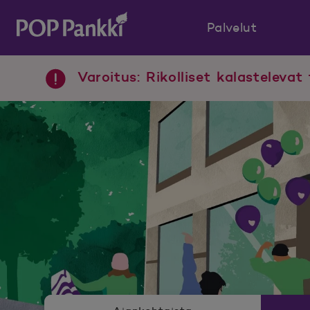
Palvelut
POP Pankki, etusivulle
Varoitus: Rikolliset kalastelevat 
Uutishuoneen valikko