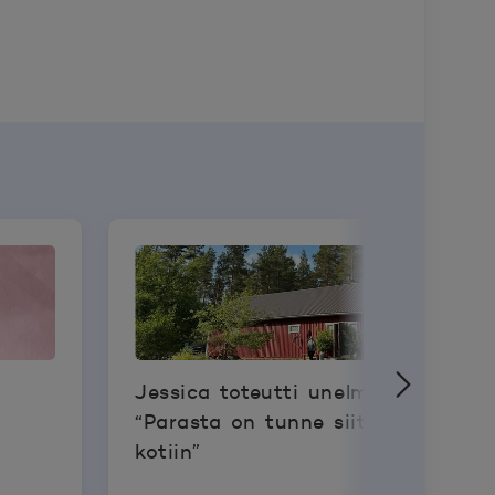
Jessica toteutti unelmansa:
“Parasta on tunne siitä, että tulee
kotiin”