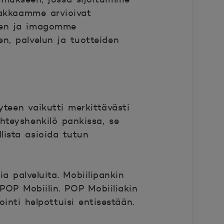
iakkaamme arvioivat
isen ja imagomme
n, palvelun ja tuotteiden
teen vaikutti merkittävästi
yhteyshenkilö pankissa, se
lista asioida tutun
a palveluita. Mobiilipankin
OP Mobiilin. POP Mobiiliakin
inti helpottuisi entisestään.