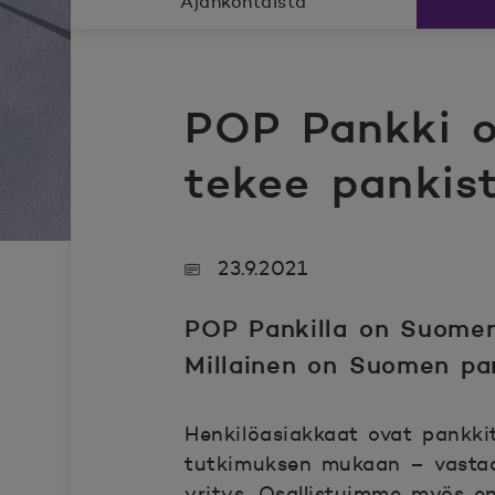
Ajankohtaista
POP Pankki 
tekee pankis
23.9.2021
POP Pankilla on Suomen 
Millainen on Suomen pa
Henkilöasiakkaat ovat pankki
tutkimuksen mukaan – vastaa
yritys. Osallistuimme myös e