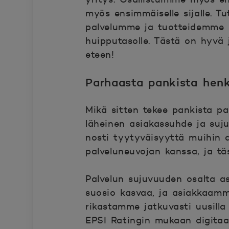
myös ensimmäiselle sijalle. 
palvelumme ja tuotteidemme l
huipputasolle. Tästä on hyvä
eteen!
Parhaasta pankista henk
Mikä sitten tekee pankista p
läheinen asiakassuhde ja sujuv
nosti tyytyväisyyttä muihin 
palveluneuvojan kanssa, ja tä
Palvelun sujuvuuden osalta asi
suosio kasvaa, ja asiakkaamm
rikastamme jatkuvasti uusilla
EPSI Ratingin mukaan digitaal