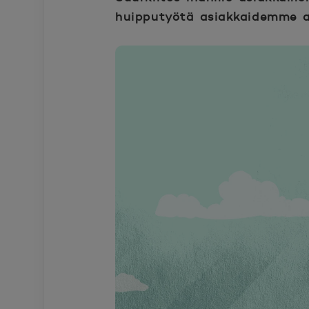
huipputyötä asiakkaidemme ar