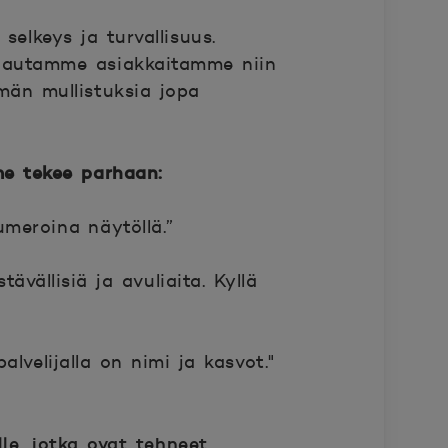
selkeys ja turvallisuus.
a autamme asiakkaitamme niin
än mullistuksia jopa
me tekee parhaan:
umeroina näytöllä.”
tävällisiä ja avuliaita. Kyllä
lvelijalla on nimi ja kasvot."
le, jotka ovat tehneet