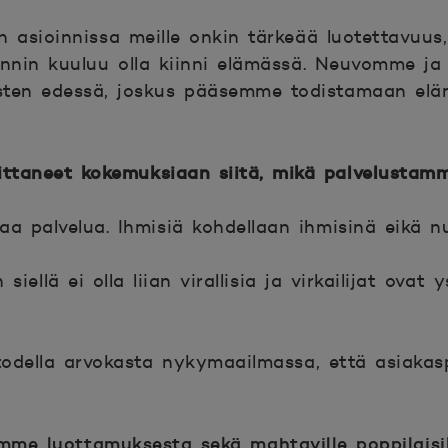
asioinnissa meille onkin tärkeää luotettavuus, 
innin kuuluu olla kiinni elämässä. Neuvomme j
sten edessä, joskus pääsemme todistamaan eläm
ttaneet kokemuksiaan siitä, mikä palvelustam
a palvelua. Ihmisiä kohdellaan ihmisinä eikä n
llä ei olla liian virallisia ja virkailijat ovat ys
todella arvokasta nykymaailmassa, että asiakaspa
lemme luottamuksesta sekä mahtaville poppilaisil