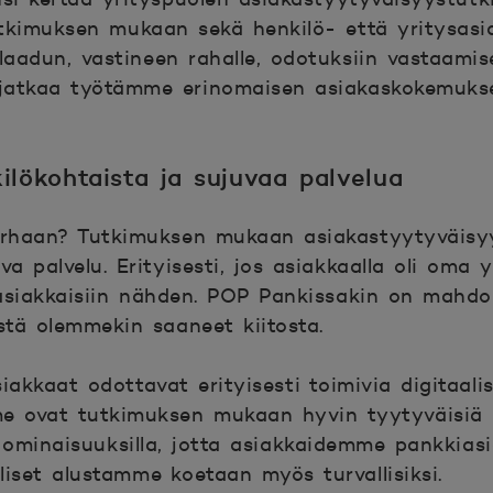
Tutkimuksen mukaan sekä henkilö- että yritysas
aadun, vastineen rahalle, odotuksiin vastaam
 jatkaa työtämme erinomaisen asiakaskokemukse
ilökohtaista ja sujuvaa palvelua
arhaan? Tutkimuksen mukaan asiakastyytyväisyy
a palvelu. Erityisesti, jos asiakkaalla oli oma 
asiakkaisiin nähden. POP Pankissakin on mahdol
stä olemmekin saaneet kiitosta.
akkaat odottavat erityisesti toimivia digitaalisi
e ovat tutkimuksen mukaan hyvin tyytyväisiä P
 ominaisuuksilla, jotta asiakkaidemme pankkiasio
iset alustamme koetaan myös turvallisiksi.