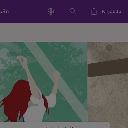
kiin
Kirjaudu
Language
Hae
Kieli,
Språk,
Language