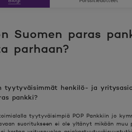
Blogi
Pörssitiedotteet
on Suomen paras pan
ta parhaan?
tyytyväisimmät henkilö- ja yritysasia
ras pankki?
toimialalla tyytyväisimpiä POP Pankkiin jo ky
vaan suoritukseen ei ole yltänyt mikään muu p
nsi kertaa yrityspuolen asiakastyytyväisyystutk