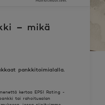
Häiriötiedotteet
kki – mikä
kkaat pankkitoimialalla.
mmenettä kertaa EPSI Rating -
ankki tai rahoitusalan
imukseen, jossa sijoituimme