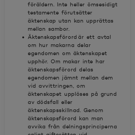
föräldern. Inte heller ömsesidigt
testamente förutsätter
äktenskap utan kan upprättas
mellan sambor.
Äktenskapsförord
är ett avtal
om hur makarna delar
egendomen om äktenskapet
upphör. Om makar inte har
äktenskapsförord delas
egendomen jämnt mellan dem
vid avvittringen, om
äktenskapet upplöses på grund
av dödsfall eller
äktenskapsskillnad. Genom
äktenskapsförord kan man
avvika från delningsprinciperna
enligt giftorätten vid