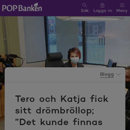
Sök
Logga in
Meny
POP banken, till hemsidan
Nyhetsrummeny
Blogg
Tero och Katja fick
sitt drömbröllop;
”Det kunde finnas