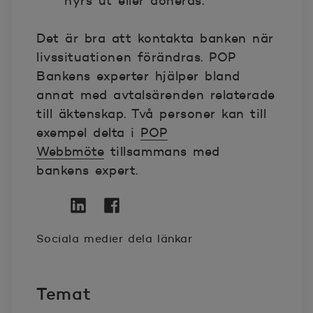
hyrs ut eller doneras.
Det är bra att kontakta banken när
livssituationen förändras. POP
Bankens experter hjälper bland
annat med avtalsärenden relaterade
till äktenskap. Två personer kan till
exempel delta i
POP
Webbmöte
tillsammans med
bankens expert.
Twitter
Öppnas i nytt fönster
Linkedin
Öppnas i nytt fönster
Facebook
Öppnas i nytt fönster
Sociala medier dela länkar
Temat