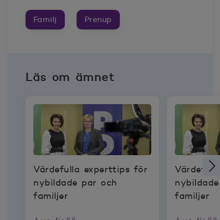
Familj
Prenup
Läs om ämnet
Värdefulla experttips för
Värdefull
nybildade par och
nybildade
familjer
familjer