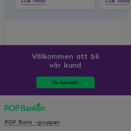
Lue lisää
Lue lisää
Välkommen att bli
vår kund
Ta kontakt
POP banken, till hemsidan
POP Bank -gruppen