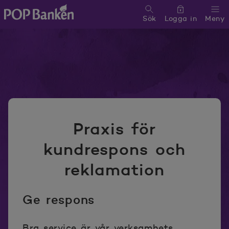
Sök
Logga in
Meny
POP banken, till hemsidan
Praxis för
kundrespons och
reklamation
Ge respons
Bra service är vår verksamhets