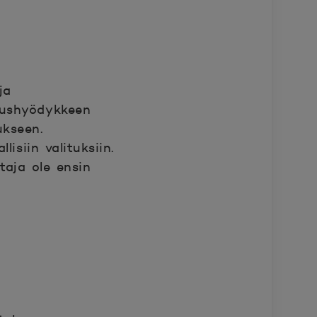
ja
utushyödykkeen
ukseen.
isiin valituksiin.
ttaja ole ensin