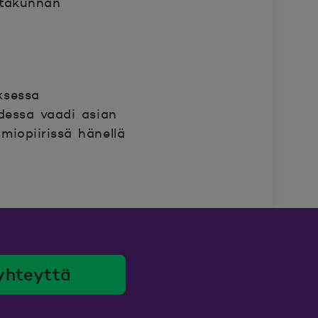
utakunnan
ksessa
udessa vaadi asian
miopiirissä hänellä
yhteyttä