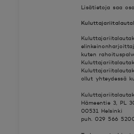
Lisätietoja saa os
Avautuu uuteen ik
Kuluttajariitalaut
Kuluttajariitalaut
elinkeinonharjoitt
kuten rahoituspalv
Kuluttajariitalauta
Kuluttajariitalauta
ollut yhteydessä k
Kuluttajariitalaut
Hämeentie 3, PL 3
00531 Helsinki
puh. 029 566 520