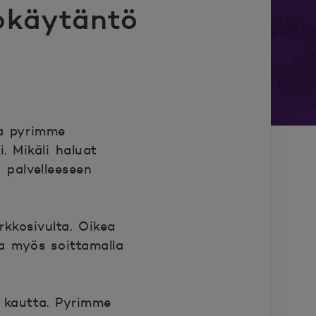
okäytäntö
la pyrimme
. Mikäli haluat
 palvelleeseen
kkosivulta. Oikea
a myös soittamalla
kautta. Pyrimme