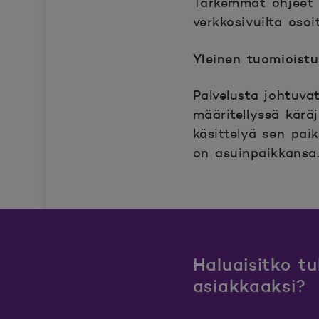
Tarkemmat ohjeet v
verkkosivuilta osoi
Avautuu uuteen ik
Yleinen tuomioistu
Palvelusta johtuva
määritellyssä kärä
käsittelyä sen pai
on asuinpaikkansa
Haluaisitko t
asiakkaaksi?