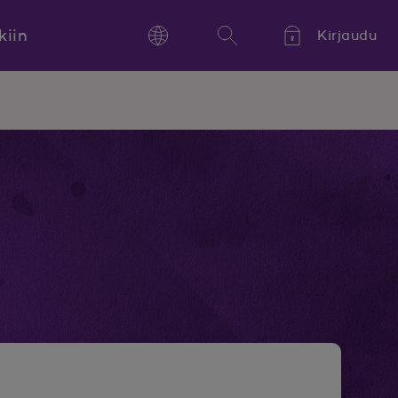
kiin
Kirjaudu
Language
Hae
Kieli,
Språk,
Language