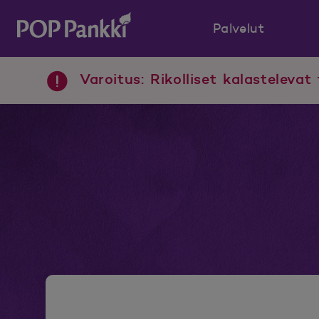
Palvelut
POP Pankki, etusivulle
Varoitus: Rikolliset kalastelevat 