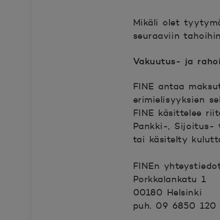
Mikäli olet tyyty
seuraaviin tahoihin
Vakuutus- ja raho
FINE antaa maksut
erimielisyyksien se
FINE käsittelee ri
Pankki-, Sijoitus- 
tai käsitelty kulut
FINEn yhteystiedot
Porkkalankatu 1
00180 Helsinki
puh. 09 6850 120