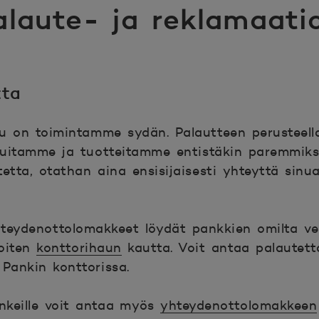
alaute- ja reklamaati
tta
lu on toimintamme sydän. Palautteen perusteel
uitamme ja tuotteitamme entistäkin paremmiksi
etta, otathan aina ensisijaisesti yhteyttä sinua
teydenottolomakkeet löydät pankkien omilta ver
poiten
konttorihaun
kautta. Voit antaa palautett
 Pankin konttorissa.
nkeille voit antaa myös
yhteydenottolomakkeen