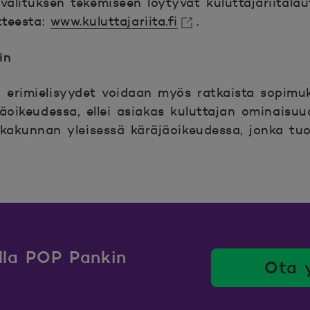
alituksen tekemiseen löytyvät kuluttajariitala
tteesta:
www.kuluttajariita.fi
.
kunaan.
in
t erimielisyydet voidaan myös ratkaista sopimu
jäoikeudessa, ellei asiakas kuluttajan ominaisu
kkakunnan yleisessä käräjäoikeudessa, jonka tuo
.
ulla POP Pankin
Ota 