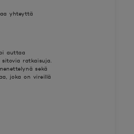
taa yhteyttä
oi auttaa
 sitovia ratkaisuja.
omenettelynä sekä
a, joka on vireillä