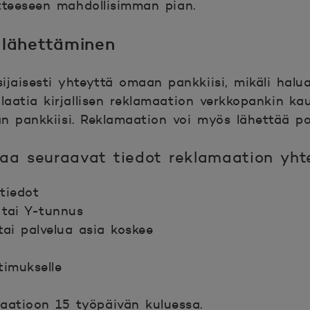
teeseen mahdollisimman pian.
 lähettäminen
ijaisesti yhteyttä omaan pankkiisi, mikäli halu
 laatia kirjallisen reklamaation verkkopankin ka
n pankkiisi. Reklamaation voi myös lähettää po
aa seuraavat tiedot reklamaation yh
tiedot
 tai Y-tunnus
tai palvelua asia koskee
timukselle
atioon 15 työpäivän kuluessa.