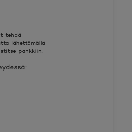
at tehdä
utta lähettämällä
stitse pankkiin.
teydessä: