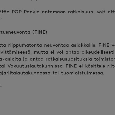
mätön POP Pankin antamaan ratkaisuun, voit ot
:
itusneuvonta (FINE)
ta riippumatonta neuvontaa asiakkaille. FINE v
lvittämisessä, mutta ei voi antaa oikeudellisesti
ita-asioita ja antaa ratkaisusuosituksia toimist
tai Vakuutuslautakunnissa. FINE ei käsittele riita
tajariitalautakunnassa tai tuomioistuimessa.
: