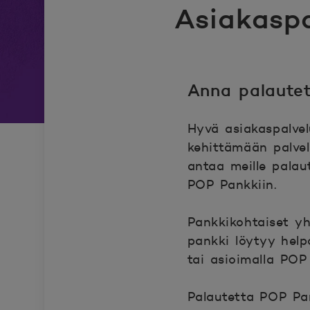
Asiakasp
Anna palaute
Hyvä asiakaspalve
kehittämään palvel
antaa meille palaut
POP Pankkiin.
Pankkikohtaiset yh
pankki löytyy hel
tai asioimalla POP
Palautetta POP Pa