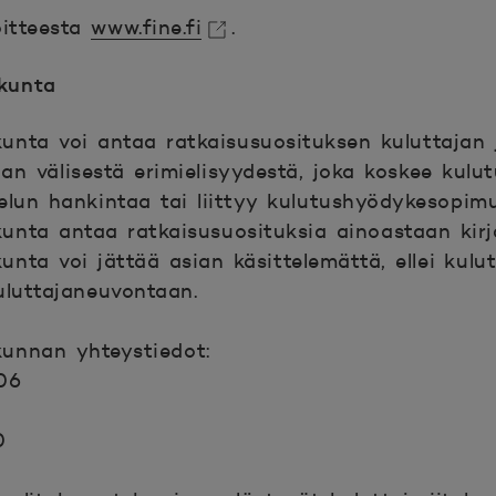
oitteesta
www.fine.fi
.
kunaan.
akunta
akunta voi antaa ratkaisusuosituksen kuluttajan 
ajan välisestä erimielisyydestä, joka koskee kul
elun hankintaa tai liittyy kulutushyödykesopim
kunta antaa ratkaisusuosituksia ainoastaan kirjall
kunta voi jättää asian käsittelemättä, ellei kulu
uluttajaneuvontaan.
akunnan yhteystiedot:
06
0