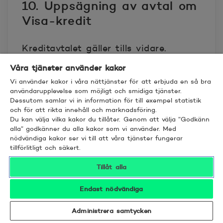
10. Uppsägning av avtal om
Visa-kredit
Kreditavtalet gäller tills vidare.
Våra tjänster använder kakor
Vilken av de solidariskt ansvariga
Vi använder kakor i våra nättjänster för att erbjuda en så bra
kortinnehavarna som helst har rätt
användarupplevelse som möjligt och smidiga tjänster.
Dessutom samlar vi in information för till exempel statistik
att säga upp avtalet om Visa-kredit
och för att rikta innehåll och marknadsföring.
med omedelbar verkan. Efter
Du kan välja vilka kakor du tillåter. Genom att välja ”Godkänn
uppsägningen har ingen av de till
alla” godkänner du alla kakor som vi använder. Med
nödvändiga kakor ser vi till att våra tjänster fungerar
Visa-krediten anslutna
tillförlitligt och säkert.
kortinnehavarna rätt att använda
Tillåt alla
Visa-kortet och Visa-krediten, och
varje kortinnehavare är skyldig att
Endast nödvändiga
återlämna sitt Visa-kort till
kreditgivaren. Kreditgivaren har rätt
Administrera samtycken