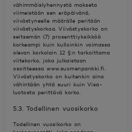
vähimmäislyhennystä makseta
viimeistään sen eräpäivänä,
viivästyneelle määrälle peritään
viivästyskorkoa. Viivästyskorko on
seitsemän (7) prosenttiyksikköä
korkeampi kuin kulloinkin voimassa
olevan korkolain 12 §:n tarkoittama
viitekorko, joka julkaistaan
osoitteessa www.suomenpankki.fi.
Viivästyskorko on kuitenkin aina
vähintään yhtä suuri kuin Visa-
luotosta perittävä korko.
5.3. Todellinen vuosikorko
Todellinen vuosikorko on