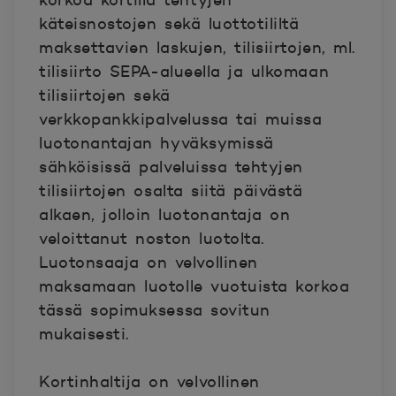
korkoa kortilla tehtyjen
käteisnostojen sekä luottotililtä
maksettavien laskujen, tilisiirtojen, ml.
tilisiirto SEPA-alueella ja ulkomaan
tilisiirtojen sekä
verkkopankkipalvelussa tai muissa
luotonantajan hyväksymissä
sähköisissä palveluissa tehtyjen
tilisiirtojen osalta siitä päivästä
alkaen, jolloin luotonantaja on
veloittanut noston luotolta.
Luotonsaaja on velvollinen
maksamaan luotolle vuotuista korkoa
tässä sopimuksessa sovitun
mukaisesti.
Kortinhaltija on velvollinen