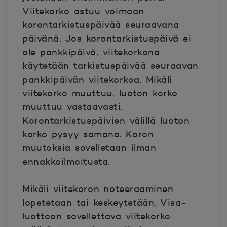
Viitekorko astuu voimaan
korontarkistuspäivää seuraavana
päivänä. Jos korontarkistuspäivä ei
ole pankkipäivä, viitekorkona
käytetään tarkistuspäivää seuraavan
pankkipäivän viitekorkoa. Mikäli
viitekorko muuttuu, luoton korko
muuttuu vastaavasti.
Korontarkistuspäivien välillä luoton
korko pysyy samana. Koron
muutoksia sovelletaan ilman
ennakkoilmoitusta.
Mikäli viitekoron noteeraaminen
lopetetaan tai keskeytetään, Visa-
luottoon sovellettava viitekorko