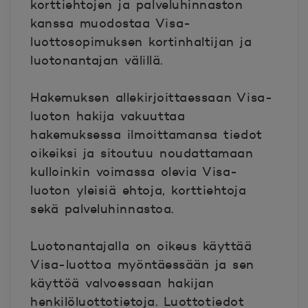
korttiehtojen ja palveluhinnaston
kanssa muodostaa Visa-
luottosopimuksen kortinhaltijan ja
luotonantajan välillä.
Hakemuksen allekirjoittaessaan Visa-
luoton hakija vakuuttaa
hakemuksessa ilmoittamansa tiedot
oikeiksi ja sitoutuu noudattamaan
kulloinkin voimassa olevia Visa-
luoton yleisiä ehtoja, korttiehtoja
sekä palveluhinnastoa.
Luotonantajalla on oikeus käyttää
Visa-luottoa myöntäessään ja sen
käyttöä valvoessaan hakijan
henkilöluottotietoja. Luottotiedot