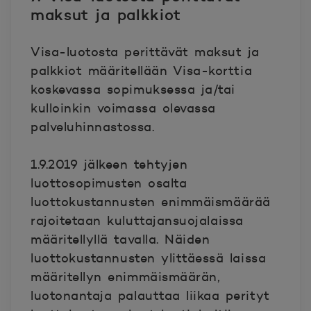
maksut ja palkkiot
Visa-luotosta perittävät maksut ja
palkkiot määritellään Visa-korttia
koskevassa sopimuksessa ja/tai
kulloinkin voimassa olevassa
palveluhinnastossa.
1.9.2019 jälkeen tehtyjen
luottosopimusten osalta
luottokustannusten enimmäismäärää
rajoitetaan kuluttajansuojalaissa
määritellyllä tavalla. Näiden
luottokustannusten ylittäessä laissa
määritellyn enimmäismäärän,
luotonantaja palauttaa liikaa perityt