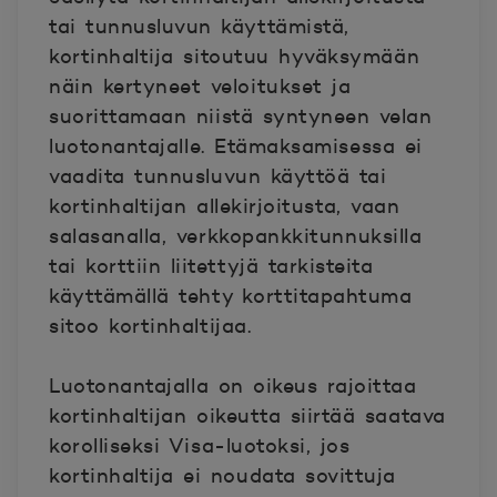
tai tunnusluvun käyttämistä,
kortinhaltija sitoutuu hyväksymään
näin kertyneet veloitukset ja
suorittamaan niistä syntyneen velan
luotonantajalle. Etämaksamisessa ei
vaadita tunnusluvun käyttöä tai
kortinhaltijan allekirjoitusta, vaan
salasanalla, verkkopankkitunnuksilla
tai korttiin liitettyjä tarkisteita
käyttämällä tehty korttitapahtuma
sitoo kortinhaltijaa.
Luotonantajalla on oikeus rajoittaa
kortinhaltijan oikeutta siirtää saatava
korolliseksi Visa-luotoksi, jos
kortinhaltija ei noudata sovittuja