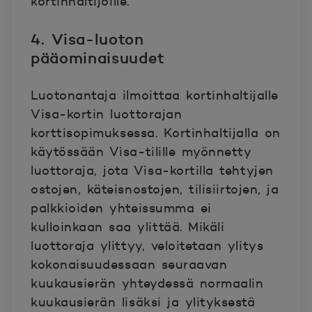
kortinhaltijoille.
4. Visa-luoton
pääominaisuudet
Luotonantaja ilmoittaa kortinhaltijalle
Visa-kortin luottorajan
korttisopimuksessa. Kortinhaltijalla on
käytössään Visa-tilille myönnetty
luottoraja, jota Visa-kortilla tehtyjen
ostojen, käteisnostojen, tilisiirtojen, ja
palkkioiden yhteissumma ei
kulloinkaan saa ylittää. Mikäli
luottoraja ylittyy, veloitetaan ylitys
kokonaisuudessaan seuraavan
kuukausierän yhteydessä normaalin
kuukausierän lisäksi ja ylityksestä