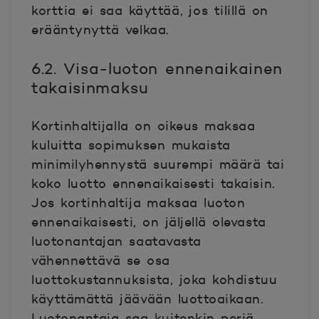
korttia ei saa käyttää, jos tilillä on
erääntynyttä velkaa.
6.2. Visa-luoton ennenaikainen
takaisinmaksu
Kortinhaltijalla on oikeus maksaa
kuluitta sopimuksen mukaista
minimilyhennystä suurempi määrä tai
koko luotto ennenaikaisesti takaisin.
Jos kortinhaltija maksaa luoton
ennenaikaisesti, on jäljellä olevasta
luotonantajan saatavasta
vähennettävä se osa
luottokustannuksista, joka kohdistuu
käyttämättä jäävään luottoaikaan.
Luotonantaja saa kuitenkin periä