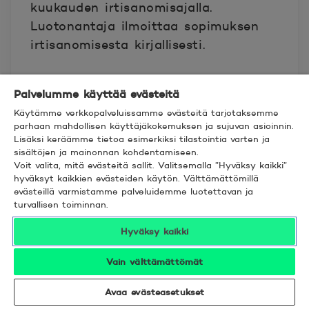
kuukauden irtisanomisajalla.
Luotonantaja ilmoittaa sopimuksen
irtisanomisesta kirjallisesti.
Irtisanomisen tapahduttua jäljellä
Palvelumme käyttää evästeitä
oleva velka maksetaan loppuun
Käytämme verkkopalveluissamme evästeitä tarjotaksemme
voimassa olevien sopimusehtojen
parhaan mahdollisen käyttäjäkokemuksen ja sujuvan asioinnin.
mukaisesti. Irtisanomisesta ei peritä
Lisäksi keräämme tietoa esimerkiksi tilastointia varten ja
sisältöjen ja mainonnan kohdentamiseen.
kuluja.
Voit valita, mitä evästeitä sallit. Valitsemalla ”Hyväksy kaikki”
hyväksyt kaikkien evästeiden käytön. Välttämättömillä
11. Visa-luottoa koskevan
evästeillä varmistamme palveluidemme luotettavan ja
turvallisen toiminnan.
sopimuksen purkaminen
Hyväksy kaikki
Luotonantajalla on oikeus purkaa
Vain välttämättömät
Visa-luottosopimus, kieltäytyä
uusimasta myönnettyä korttia ja
Avaa evästeasetukset
vaatia Visa-luoton maksua