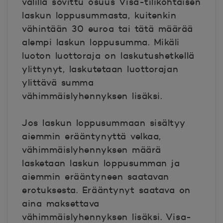
välillä sovittu osuus Visa-tilikohtaisen
laskun loppusummasta, kuitenkin
vähintään 30 euroa tai tätä määrää
alempi laskun loppusumma. Mikäli
luoton luottoraja on laskutushetkellä
ylittynyt, laskutetaan luottorajan
ylittävä summa
vähimmäislyhennyksen lisäksi.
Jos laskun loppusummaan sisältyy
aiemmin erääntynyttä velkaa,
vähimmäislyhennyksen määrä
lasketaan laskun loppusumman ja
aiemmin erääntyneen saatavan
erotuksesta. Erääntynyt saatava on
aina maksettava
vähimmäislyhennyksen lisäksi. Visa-