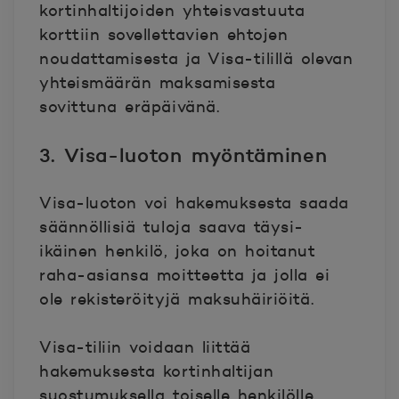
kortinhaltijoiden yhteisvastuuta
korttiin sovellettavien ehtojen
noudattamisesta ja Visa-tilillä olevan
yhteismäärän maksamisesta
sovittuna eräpäivänä.
3. Visa-luoton myöntäminen
Visa-luoton voi hakemuksesta saada
säännöllisiä tuloja saava täysi-
ikäinen henkilö, joka on hoitanut
raha-asiansa moitteetta ja jolla ei
ole rekisteröityjä maksuhäiriöitä.
Visa-tiliin voidaan liittää
hakemuksesta kortinhaltijan
suostumuksella toiselle henkilölle