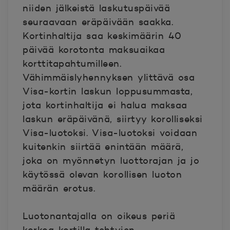
niiden jälkeistä laskutuspäivää
seuraavaan eräpäivään saakka.
Kortinhaltija saa keskimäärin 40
päivää korotonta maksuaikaa
korttitapahtumilleen.
Vähimmäislyhennyksen ylittävä osa
Visa-kortin laskun loppusummasta,
jota kortinhaltija ei halua maksaa
laskun eräpäivänä, siirtyy korolliseksi
Visa-luotoksi. Visa-luotoksi voidaan
kuitenkin siirtää enintään määrä,
joka on myönnetyn luottorajan ja jo
käytössä olevan korollisen luoton
määrän erotus.
Luotonantajalla on oikeus periä