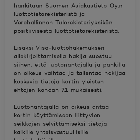
hankitaan Suomen Asiakastieto Oy:n
luottotietorekisteristä ja
Verohallinnon Tulorekisteriyksikön
positiivisesta luottotietorekisteristä.
Lisäksi Visa-luottohakemuksen
allekirjoittamisella hakija suostuu
siihen, että luotonantajalla ja pankilla
on oikeus vaihtaa ja tallentaa hakijaa
koskevia tietoja kortin yleisten
ehtojen kohdan 7.1 mukaisesti.
Luotonantajalla on oikeus antaa
kortin käyttämiseen liittyvien
seikkojen selvittämiseksi tietoja
kaikille yhteisvastuullisille