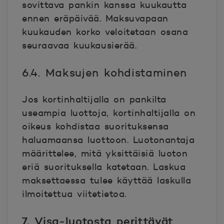
sovittava pankin kanssa kuukautta
ennen eräpäivää. Maksuvapaan
kuukauden korko veloitetaan osana
seuraavaa kuukausierää.
6.4. Maksujen kohdistaminen
Jos kortinhaltijalla on pankilta
useampia luottoja, kortinhaltijalla on
oikeus kohdistaa suorituksensa
haluamaansa luottoon. Luotonantaja
määrittelee, mitä yksittäisiä luoton
eriä suorituksella katetaan. Laskua
maksettaessa tulee käyttää laskulla
ilmoitettua viitetietoa.
7. Visa-luotosta perittävät