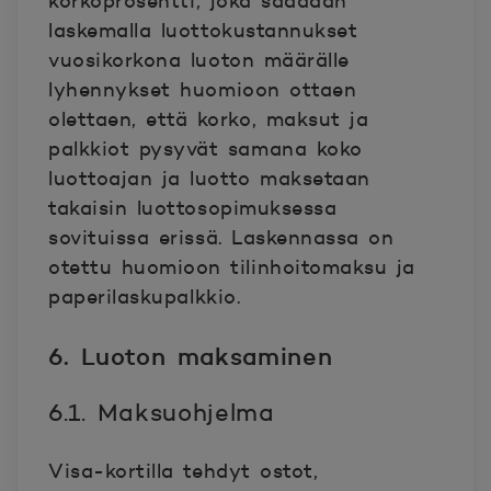
korkoprosentti, joka saadaan
laskemalla luottokustannukset
vuosikorkona luoton määrälle
lyhennykset huomioon ottaen
olettaen, että korko, maksut ja
palkkiot pysyvät samana koko
luottoajan ja luotto maksetaan
takaisin luottosopimuksessa
sovituissa erissä. Laskennassa on
otettu huomioon tilinhoitomaksu ja
paperilaskupalkkio.
6. Luoton maksaminen
6.1. Maksuohjelma
Visa-kortilla tehdyt ostot,