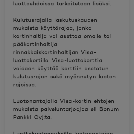
luottoehdoissa tarkoitetaan lisäksi:
Kulutusrajalla
laskutuskauden
mukaista käyttörajaa, jonka
kortinhaltija voi asettaa omalle tai
pääkortinhaltija
rinnakkaiskortinhaltijan Visa-
luottokortille. Visa-luottokorttia
voidaan käyttää korttiin asetetun
kulutusrajan sekä myönnetyn luoton
rajoissa.
Luotonantajalla
Visa-kortin ehtojen
mukaista palveluntarjoajaa eli Bonum
Pankki Oyj:ta.
Luottokustannuksilla
luotonantajan