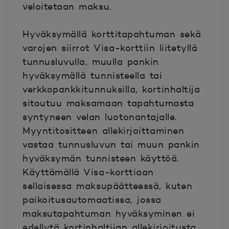
veloitetaan maksu.
Hyväksymällä korttitapahtuman sekä
varojen siirrot Visa-korttiin liitetyllä
tunnusluvulla, muulla pankin
hyväksymällä tunnisteella tai
verkkopankkitunnuksilla, kortinhaltija
sitoutuu maksamaan tapahtumasta
syntyneen velan luotonantajalle.
Myyntitositteen allekirjoittaminen
vastaa tunnusluvun tai muun pankin
hyväksymän tunnisteen käyttöä.
Käyttämällä Visa-korttiaan
sellaisessa maksupäätteessä, kuten
paikoitusautomaatissa, jossa
maksutapahtuman hyväksyminen ei
edellytä kortinhaltijan allekirjoitusta