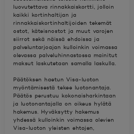
luovutettava rinnakkaiskortti, jolloin
kaikki kortinhaltijan ja
rinnakkaiskortinhaltijoiden tekemät
ostot, käteisnostot ja muut varojen
siirrot sekä näissä ehdoissa ja
palveluntarjoajan kulloinkin voimassa
olevassa palveluhinnastossa mainitut
maksut laskutetaan samalla laskulla.
Päätöksen haetun Visa-luoton
myöntämisestä tekee luotonantaja.
Päätös perustuu kokonaisharkintaan
ja luotonantajalla on oikeus hylätä
hakemus. Hyväksytty hakemus
yhdessä kulloinkin voimassa olevien
Visa-luoton yleisten ehtojen,