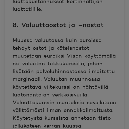
luottokustannukset kortinhaltijan
luottotilille.
8. Valuuttaostot ja –nostot
Muussa valuutassa kuin euroissa
tehdyt ostot ja käteisnostot
muutetaan euroiksi Visan käyttämällä
ns. valuutan tukkukurssilla, johon
lisätään palveluhinnastossa ilmoitettu
marginaali. Valuutan muunnossa
käytettävä viitekurssi on nähtävillä
luotonantajan verkkosivuilla.
Valuuttakurssin muutoksia sovelletaan
välittömästi ilman ennakkoilmoitusta.
Käytetystä kurssista annetaan tieto
jälkikäteen kerran kuussa