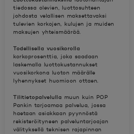
tiedossa olevien, luottosuhteen
johdosta velallisen maksettavaksi
tulevien korkojen, kulujen ja muiden
maksujen yhteismäärää.
Todellisella vuosikorolla
korkoprosenttia, joka saadaan
laskemalla luottokustannukset
vuosikorkona luoton määrälle
lyhennykset huomioon ottaen.
Tilitietopalvelulla
muun kuin POP
Pankin tarjoamaa palvelua, jossa
haetaan asiakkaan pyynnöstä
rekisteröityneen palveluntarjoajan
välityksellä teknisen rajapinnan