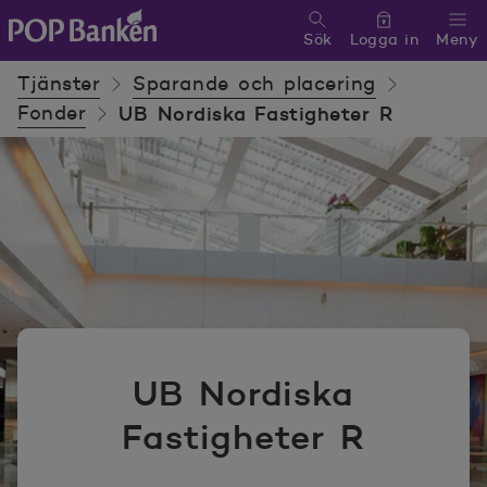
Sök
Logga in
Meny
POP banken, till hemsidan
Tjänster
Sparande och placering
Fonder
UB Nordiska Fastigheter R
UB Nordiska
Fastigheter R