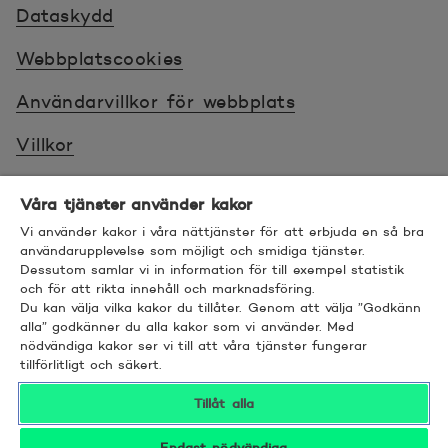
Dataskydd
Webbplatscookies
Användarvillkor för webbplats
Villkor
Sköt ärenden tryggt
Våra tjänster använder kakor
Tillgänglighet
Vi använder kakor i våra nättjänster för att erbjuda en så bra
användarupplevelse som möjligt och smidiga tjänster.
Dessutom samlar vi in information för till exempel statistik
Bra att veta
och för att rikta innehåll och marknadsföring.
Du kan välja vilka kakor du tillåter. Genom att välja ”Godkänn
© 2026 POP Pankki, Hevosenkenkä 3, 02600
alla” godkänner du alla kakor som vi använder. Med
nödvändiga kakor ser vi till att våra tjänster fungerar
ESPOO
tillförlitligt och säkert.
Tillåt alla
Endast nödvändiga