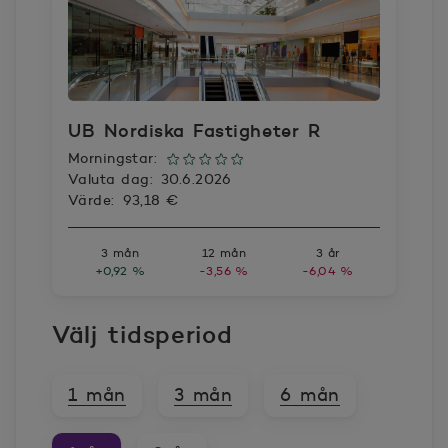
UB Nordiska Fastigheter R
Morningstar:
Valuta dag:
30.6.2026
Värde:
93,18 €
3 mån
12 mån
3 år
+0,92 %
-3,56 %
-6,04 %
Välj tidsperiod
1 mån
3 mån
6 mån