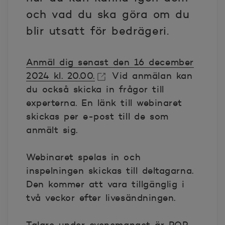
och vad du ska göra om du
blir utsatt för bedrägeri.
Anmäl dig senast den 16 december
2024 kl. 20.00.
Vid anmälan kan
du också skicka in frågor till
Öppnas i nytt fönster
experterna. En länk till webinaret
skickas per e-post till de som
anmält sig.
Webinaret spelas in och
inspelningen skickas till deltagarna.
Den kommer att vara tillgänglig i
två veckor efter livesändningen.