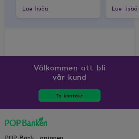
Lue lisää
Lue lisää
Välkommen att bli
vår kund
Ta kontakt
POP banken, till hemsidan
POP Bank -gruppen