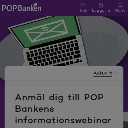
Sök
Logga in
Meny
POP banken, till hemsidan
Nyhetsrummeny
Aktuellt
Anmäl dig till POP
Bankens
informationswebinar