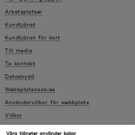
Arbetsplatser
Kundtjänst
Kundtjänst för kort
Till media
Ta kontakt
Dataskydd
Webbplatscookies
Användarvillkor för webbplats
Villkor
Sköt ärenden tryggt
Våra tjänster använder kakor