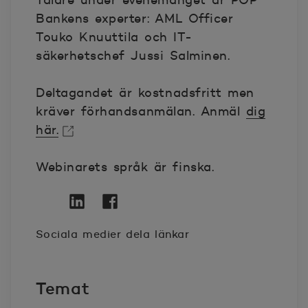
Talare under evenemanget är POP
Bankens experter: AML Officer
Touko Knuuttila och IT-
säkerhetschef Jussi Salminen.
Deltagandet är kostnadsfritt men
kräver förhandsanmälan. Anmäl
dig
här.
Öppnas i nytt fönster
Webinarets språk är finska.
Twitter
Öppnas i nytt fönster
Linkedin
Öppnas i nytt fönster
Facebook
Öppnas i nytt fönster
Sociala medier dela länkar
Temat