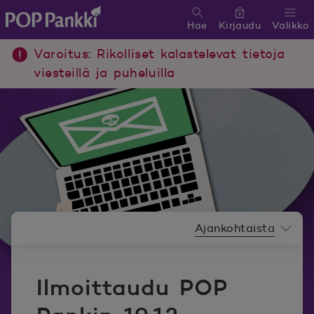
Hae
Kirjaudu
Valikko
POP Pankki, etusivulle
Varoitus: Rikolliset kalastelevat tietoja
viesteillä ja puheluilla
Uutishuoneen valikko
Ajankohtaista
Ilmoittaudu POP