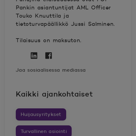
Pankin asiantuntijat AML Officer
Touko Knuuttila ja
tietoturvapäällikkö Jussi Salminen.
Tilaisuus on maksuton.
Twitter
Avautuu uuteen ikkunaan.
Linkedin
Avautuu uuteen ikkunaan.
Facebook
Avautuu uuteen ikkunaan.
Jaa sosiaalisessa mediassa
Kaikki ajankohtaiset
Huijausyritykset
Turvallinen asiointi