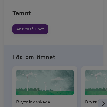
Temat
Ansvarsfullhet
Läs om ämnet
Brytningsskede i
Brytnings