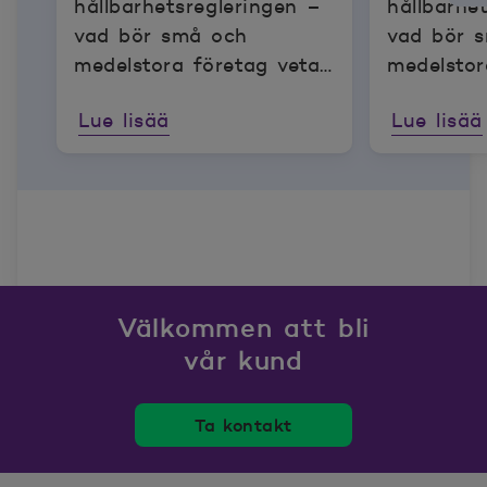
hållbarhetsregleringen –
hållbarhe
vad bör små och
vad bör 
medelstora företag veta
medelstor
om förslaget Green
om försl
Lue lisää
Lue lisää
Omnibus?
Omnibus
Välkommen att bli
vår kund
Ta kontakt