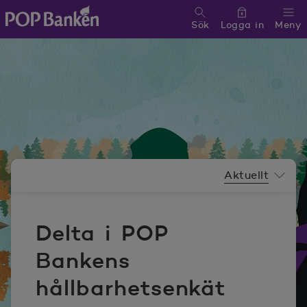
Sök
Logga in
Meny
POP banken, till hemsidan
Nyhetsrummeny
Aktuellt
Delta i POP
Bankens
hållbarhetsenkät