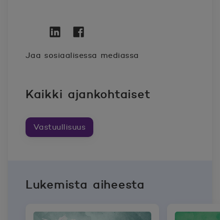
Twitter
Avautuu uuteen ikkunaan.
Linkedin
Avautuu uuteen ikkunaan.
Facebook
Avautuu uuteen ikkunaan.
Jaa sosiaalisessa mediassa
Kaikki ajankohtaiset
Vastuullisuus
Lukemista aiheesta