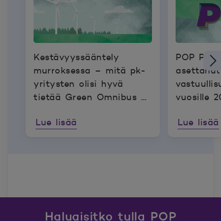
Kestävyyssääntely
POP Pank
murroksessa – mitä pk-
asettanut
yritysten olisi hyvä
vastuullis
tietää Green Omnibus -
vuosille 
ehdotuksesta
Lue lisää
Lue lisää
Haluaisitko tulla POP