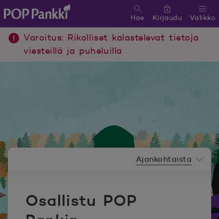
Hae
Kirjaudu
Valikko
POP Pankki, etusivulle
Varoitus: Rikolliset kalastelevat tietoja
viesteillä ja puheluilla
Uutishuoneen valikko
Ajankohtaista
Osallistu POP