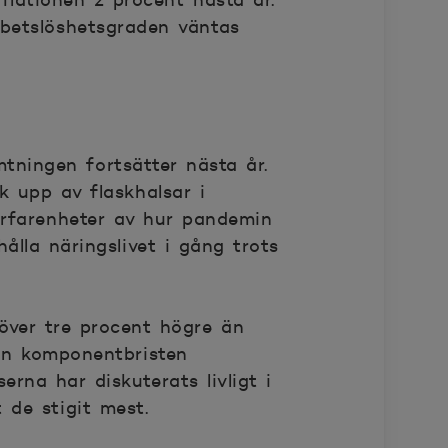
lationen 2 procent nästa år.
rbetslöshetsgraden väntas
ningen fortsätter nästa år.
 upp av flaskhalsar i
erfarenheter av hur pandemin
lla näringslivet i gång trots
 över tre procent högre än
an komponentbristen
erna har diskuterats livligt i
 de stigit mest.