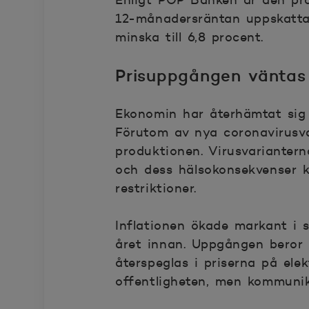
Enligt POP Banken är den pro
12-månadersräntan uppskattas
minska till 6,8 procent.
Prisuppgången väntas 
Ekonomin har återhämtat sig 
Förutom av nya coronavirusva
produktionen. Virusvarianter
och dess hälsokonsekvenser k
restriktioner.
Inflationen ökade markant i s
året innan. Uppgången beror
återspeglas i priserna på elek
offentligheten, men kommunika