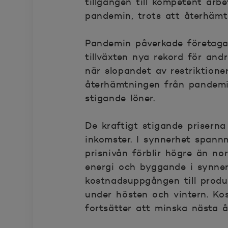
tillgången till kompetent arbe
pandemin, trots att återhämt
Pandemin påverkade företagar
tillväxten nya rekord för andr
när slopandet av restriktione
återhämtningen från pandemi
stigande löner.
De kraftigt stigande prisern
inkomster. I synnerhet spannm
prisnivån förblir högre än no
energi och byggande i synner
kostnadsuppgången till produc
under hösten och vintern. K
fortsätter att minska nästa å