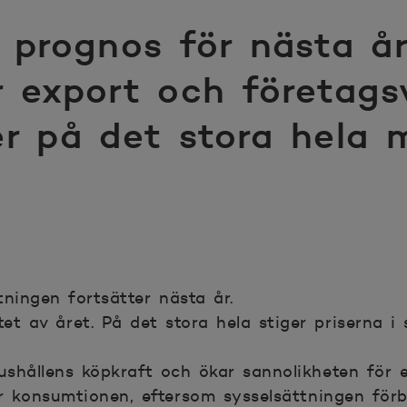
prognos för nästa år 
r export och företag
er på det stora hela 
ingen fortsätter nästa år.
utet av året. På det stora hela stiger priserna 
shållens köpkraft och ökar sannolikheten för 
ar konsumtionen, eftersom sysselsättningen för