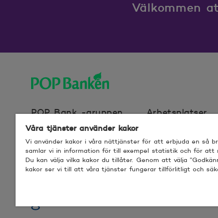
Välkommen att
POP banken, till hemsidan
POP Bank -gruppen
Arbetsplatser
Våra tjänster använder kakor
Vi använder kakor i våra nättjänster för att erbjuda en så 
Webbplatscookies
Användarvillkor f
samlar vi in information för till exempel statistik och för att
Du kan välja vilka kakor du tillåter. Genom att välja ”Godkä
kakor ser vi till att våra tjänster fungerar tillförlitligt och säk
© 2026 POP Pankki, Hevosenkenkä 3, 02600