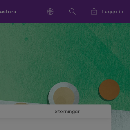
vestors
Logga in
Language
Sök
Kieli,
Språk,
Language
Störningar