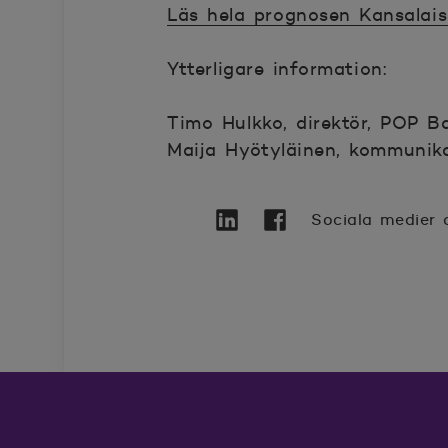
Läs hela prognosen Kansalai
Öppnas i nytt fönster
Ytterligare information:
Timo Hulkko, direktör, POP B
Maija Hyötyläinen, kommunika
Sociala medier 
Twitter
Öppnas i nytt fönster
Linkedin
Öppnas i nytt fönster
Facebook
Öppnas i nytt föns