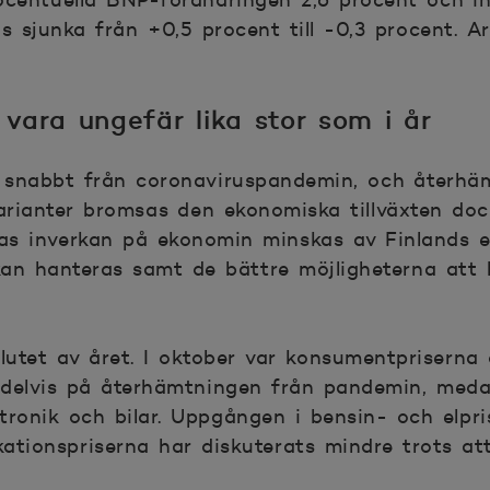
centuella BNP-förändringen 2,6 procent och inf
 sjunka från +0,5 procent till -0,3 procent. A
vara ungefär lika stor som i år
snabbt från coronaviruspandemin, och återhämt
rianter bromsas den ekonomiska tillväxten dock
nas inverkan på ekonomin minskas av Finlands 
an hanteras samt de bättre möjligheterna att hå
lutet av året. I oktober var konsumentpriserna
 delvis på återhämtningen från pandemin, med
tronik och bilar. Uppgången i bensin- och elpris
tionspriserna har diskuterats mindre trots att