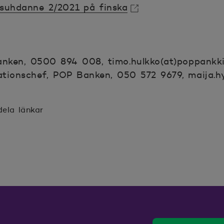
ssuhdanne 2/2021 på finska
anken, 0500 894 008, timo.hulkko(at)poppankki.
tionschef, POP Banken, 050 572 9679, maija.hy
dela länkar
ter