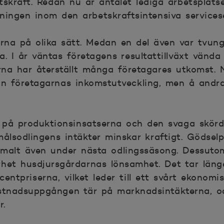
tskraft. Redan nu är antalet lediga arbetsplats
ningen inom den arbetskraftsintensiva services
na på olika sätt. Medan en del även var tvung
a. I år väntas företagens resultattillväxt vända 
rna har återställt många företagares utkomst. 
n företagarnas inkomstutveckling, men å andr
a på produktionsinsatserna och den svaga skör
ålsodlingens intäkter minskar kraftigt. Gödsel
rmalt även under nästa odlingssäsong. Dessutom
het husdjursgårdarnas lönsamhet. Det tar läng
entpriserna, vilket leder till ett svårt ekonomi
ostnadsuppgången tär på marknadsintäkterna, o
r.