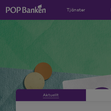
Tjänster
POP banken, till hemsidan
Nyhetsrummeny
Aktuellt