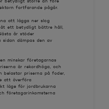
er betydligt större än före
ektorn fortfarande pågår.
na att lägga ner slog
åt ett betydligt bättre håll,
Nästa år stöder
a sidan dämpas den av
den minskar företagarnas
priserna är rekordhöga, och
 belastar priserna på foder,
e att överföra
skt läge för jordbrukarna
ch företagarinkomsterna