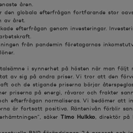
enaste åren.
är den globala efterfrågan fortfarande stor oav
 av året.
ökade efterfrågan genom investeringar. Investe
arbetskraft.
tningen från pandemin företagarnas inkomstutv
öner.
amtalsämne i synnerhet på hösten när man följ
tat av sig på andra priser. Vi tror att den fö
raft och de stigande priserna börjar återspeglas
er priserna på energi, råvaror och frakter sann
och efterfrågan normaliseras. Vi bedömer att in
rna är fortsatt positiva. Räntenivån förblir sann
Timo Hulkko
terhämtningen”, säker
, direktör på