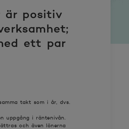
är positiv
sverksamhet;
med ett par
i samma takt som i år, dvs.
en uppgång i räntenivån.
bättras och även lönerna