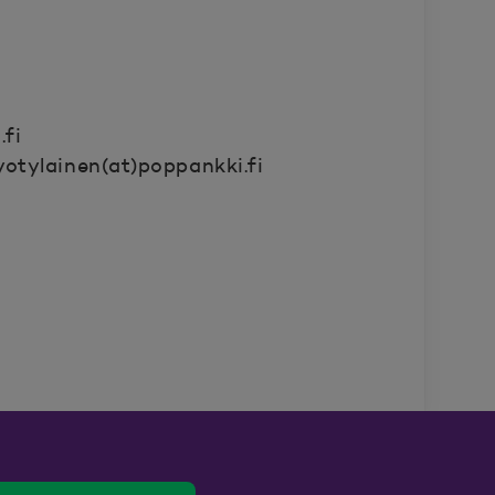
fi
otylainen(at)poppankki.fi