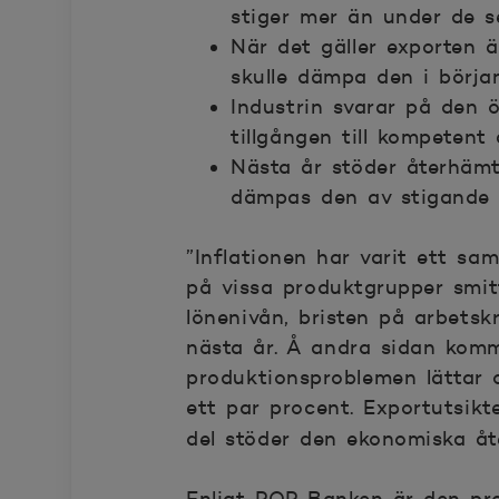
stiger mer än under de s
När det gäller exporten 
skulle dämpa den i början
Industrin svarar på den 
tillgången till kompetent 
Nästa år stöder återhäm
dämpas den av stigande l
”Inflationen har varit ett s
på vissa produktgrupper smit
lönenivån, bristen på arbetsk
nästa år. Å andra sidan komm
produktionsproblemen lättar 
ett par procent. Exportutsikte
del stöder den ekonomiska å