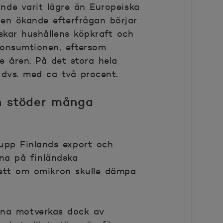
nde varit lägre än Europeiska
den ökande efterfrågan börjar
skar hushållens köpkraft och
konsumtionen, eftersom
e åren. På det stora hela
dvs. med ca två procent.
ch stöder många
upp Finlands export och
rna på finländska
vsett om omikron skulle dämpa
arna motverkas dock av