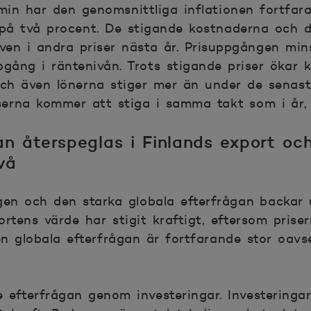
in har den genomsnittliga inflationen fortfara
 på två procent. De stigande kostnaderna och 
även i andra priser nästa år. Prisuppgången min
pgång i räntenivån. Trots stigande priser ökar 
och även lönerna stiger mer än under de senast
erna kommer att stiga i samma takt som i år, 
n återspeglas i Finlands export o
vå
en och den starka globala efterfrågan backar 
ortens värde har stigit kraftigt, eftersom prise
Den globala efterfrågan är fortfarande stor oa
e efterfrågan genom investeringar. Investering