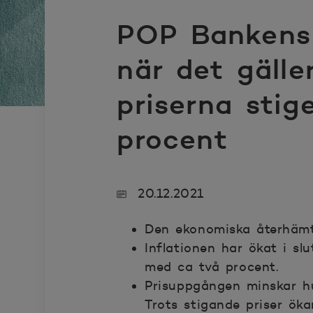
POP Bankens 
när det gälle
priserna stig
procent
20.12.2021
Den ekonomiska återhämtn
Inflationen har ökat i sl
med ca två procent.
Prisuppgången minskar hu
Trots stigande priser ök