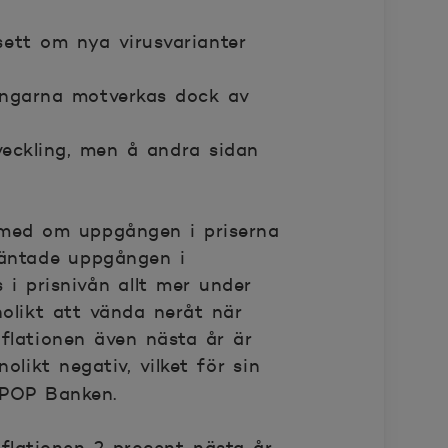
sett om nya virusvarianter
ringarna motverkas dock av
eckling, men å andra sidan
t med om uppgången i priserna
rväntade uppgången i
 i prisnivån allt mer under
olikt att vända neråt när
flationen även nästa år är
olikt negativ, vilket för sin
 POP Banken.