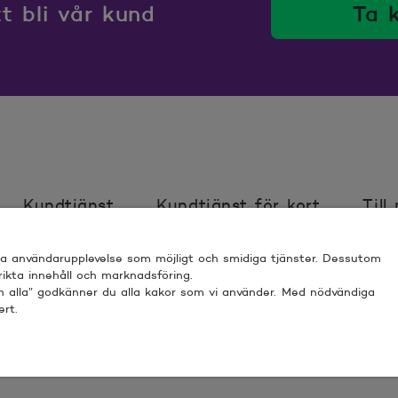
 bli vår kund
Ta 
Kundtjänst
Kundtjänst för kort
Till
bra användarupplevelse som möjligt och smidiga tjänster. Dessutom
ör webbplats
Villkor
Sköt ärenden trygg
 rikta innehåll och marknadsföring.
nn alla” godkänner du alla kakor som vi använder. Med nödvändiga
ert.
 ESPOO