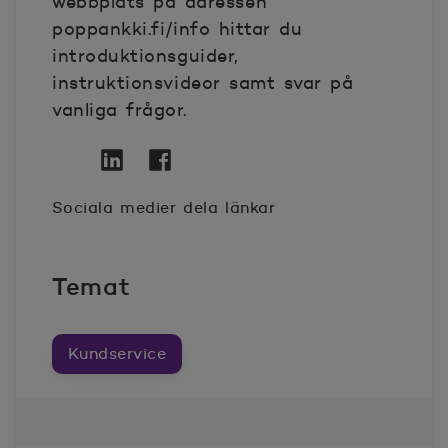
webbplats på adressen
poppankki.fi/info hittar du
introduktionsguider,
instruktionsvideor samt svar på
vanliga frågor.
Twitter
Öppnas i nytt fönster
Linkedin
Öppnas i nytt fönster
Facebook
Öppnas i nytt fönster
Sociala medier dela länkar
Temat
Kundservice