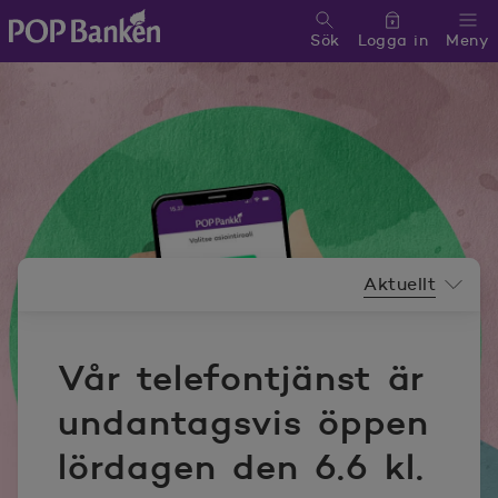
Sök
Logga in
Meny
POP banken, till hemsidan
Nyhetsrummeny
Aktuellt
Vår telefontjänst är
undantagsvis öppen
lördagen den 6.6 kl.