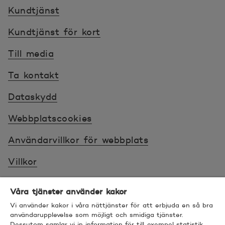
Kundtjänst
Kundtjänst för kort
Till media
Ta kontakt
Dataskydd
Webbplatscookies
Användarvillkor för webbplats
Villkor
Sköt ärenden tryggt
Våra tjänster använder kakor
Tillgänglighet
Vi använder kakor i våra nättjänster för att erbjuda en så bra
användarupplevelse som möjligt och smidiga tjänster.
Dessutom samlar vi in information för till exempel statistik