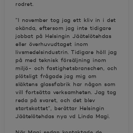
rodret.
”I november tog jag ett kliv in i det
okända, eftersom jag inte tidigare
jobbat på Helsingin Jäätelötehdas
eller överhuvudtaget inom
livsmedelsindustrin. Tidigare höll jag
på med teknisk försäljning inom
miljö- och fastighetsbranschen, och
plötsligt frågade jag mig om
släktens glassfabrik har någon som
vill fortsätta verksamheten. Jag tog
reda på svaret, och det blev
startskottet”, berättar Helsingin
Jäätelötehdas nya vd Linda Magi.
När Magi sedan kontaktade de