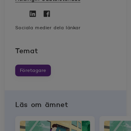
Twitter
Öppnas i nytt fönster
Linkedin
Öppnas i nytt fönster
Facebook
Öppnas i nytt fönster
Sociala medier dela länkar
Temat
Företagare
Läs om ämnet