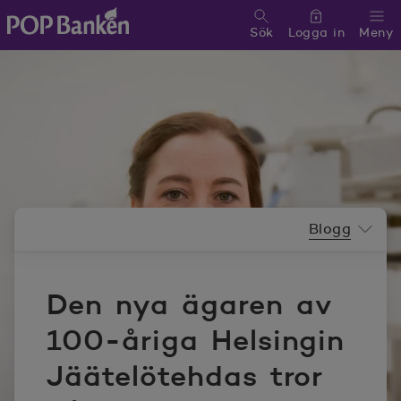
Sök
Logga in
Meny
POP banken, till hemsidan
Nyhetsrummeny
Blogg
Den nya ägaren av
100-åriga Helsingin
Jäätelötehdas tror