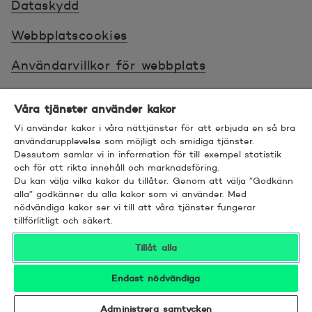
Dataskydd
Webbplatscookies
Användarvillkor för webbplats
Villkor
Våra tjänster använder kakor
Sköt ärenden tryggt
Vi använder kakor i våra nättjänster för att erbjuda en så bra
användarupplevelse som möjligt och smidiga tjänster.
Tillgänglighet
Dessutom samlar vi in information för till exempel statistik
och för att rikta innehåll och marknadsföring.
Du kan välja vilka kakor du tillåter. Genom att välja ”Godkänn
Bra att veta
alla” godkänner du alla kakor som vi använder. Med
nödvändiga kakor ser vi till att våra tjänster fungerar
© 2026 POP Pankki, Hevosenkenkä 3, 02600
tillförlitligt och säkert.
ESPOO
Tillåt alla
Endast nödvändiga
Administrera samtycken